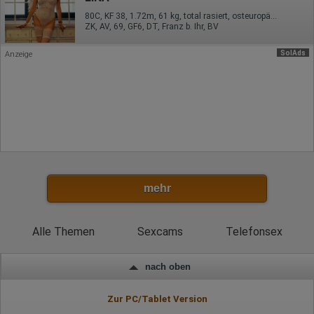
Gerätebestriebssystem
80C, KF 38, 1.72m, 61 kg, total rasiert, osteuropäisch
Browser-Typ
ZK, AV, 69, GF6, DT, Franz b. Ihr, BV
Klicks
Domain-Name
Eindeutige Benutzerkennung
SolAds
Anzeige
Antworten auf Umfragen
Ort der Verarbeitung:
Europäische Union
Rechtliche Grundlage der Verarbeitung
Art. 6 Abs. 1 S. 1 lit. a DSGVO
mehr
Alle Themen
Sexcams
Telefonsex
nach oben
Zur PC/Tablet Version