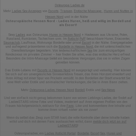
Osteuropa Ladies.de
Mehr
Ladies Sex-Anzeigen
von
Escorts
,
Transen
,
Erotische Massage
,
Huren und Nutten in
Hessen Nord
und in der Nähe
Osteuropäische Hessen Nord - Ladies Huren, heiß und willig im Bordell und
als Escort!
Ladies
Osteuropa
Sexy
aus
,
Huren in Hessen Nord
+ Hostessen aus Ukraine, Polen,
Russland, Rumänien, Tschechien uvm. Im
Rotlicht
Puff
besuchbare Huren, Eroscenter,
Saunaclub
, Laufhaus, Wohnungs Bordelle oder privat
Escort
in der Nähe. Energiegeladen
und aufregend präsentieren sich die
Bordelle in Hessen Nord
, die mit unterschiedlichen
Dienstleistungen begeistern. Von leidenschaftlichem
Sex
bis zum einzigartigen
Rendezvous im privaten Zimmer – hier finden Sie alles, was das erotische Herz erfreut.
Besonders die Intim-Massage bietet ein besonderes Vergnügen, das sie in vollen Zügen
genießen können.
Das Erotik-Lebens mit
Escorts in Hessen Nord
ist ausgeprägt und vielseitig. Hier können
Sie sich auf ein unvergessliches Sinneserlebnis freuen, das Ihren Horizont erweitert und
Ihren Alltag mit einer Spur von Prickeln versüßt. In den Bordellen der Stadt erwartet Sie
eine Welt voller Erotik und animalischer Verlockungen, die Sie in ihren Bann ziehen.
Mehr
Osteuropa-Ladies Hessen Nord
Bordell
Erotik und
Sex-News
Und wer einfach nicht genug bekommen kann von seinen Lieblings-Ladies, der findet auf
LadiesSTARS intime Fotos und Videos, moderiert auf ihren eigenen Profilen von den
Frauen höchstpersönlich, exklusiv für ihre
Fans
. Like und kommentiere ihre Inhalte und
komme ihnen virtuell näher als nie zuvor!
Wenn du selbst das Zeug zum STAR hast, die volle Kontrolle über deine Inhalte haben
willst und dich mit deinen Fans austauschen willst, dann
melde dich jetzt an auf
LadiesSTARS
!
Osteuropaladies, ein
Ladies Rotlicht Portal
:
Bordelle
,
Escort
Sex
,
Huren und