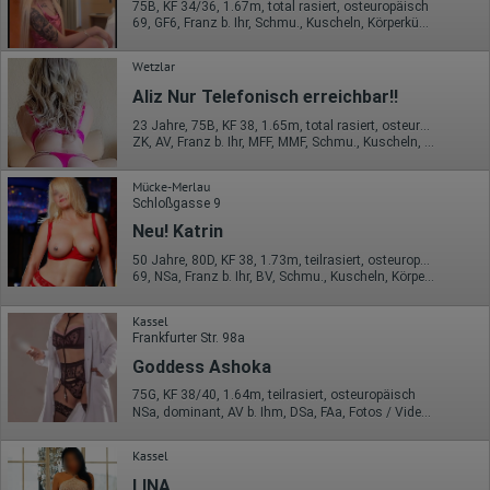
75B, KF 34/36, 1.67m, total rasiert, osteuropäisch
Portals oder hat er sie komplett verlassen?
69, GF6, Franz b. Ihr, Schmu., Kuscheln, Körperküs., Mast., Strip
Wie lange blieb der Besucher?
Ort der Verarbeitung:
Wetzlar
Europäische Union & USA
Aliz Nur Telefonisch erreichbar!!
Hotjar
23 Jahre, 75B, KF 38, 1.65m, total rasiert, osteuropäisch
ZK, AV, Franz b. Ihr, MFF, MMF, Schmu., Kuscheln, Körperküs.
Wir nutzen Hotjar als Webanalysedient. Es wird verwendet, um
Daten über das Benutzerverhalten zu sammeln. Hotjar kann
auch im Rahmen von Umfragen und Feedbackfunktionen, die
Mücke-Merlau
auf unserer Website eingebunden sind, von Ihnen bereitgestellte
Schloßgasse 9
Informationen verarbeiten.
Neu! Katrin
Herausgeber:
50 Jahre, 80D, KF 38, 1.73m, teilrasiert, osteuropäisch
Hotjar Limited, Malta
69, NSa, Franz b. Ihr, BV, Schmu., Kuscheln, Körperküs., AV b. Ihm
Erhobene Daten:
Kassel
Datum und Uhrzeit des Besuchs
Frankfurter Str. 98a
Gerätetyp
Geografischer Standort
Goddess Ashoka
IP-Adresse
75G, KF 38/40, 1.64m, teilrasiert, osteuropäisch
Mausbewegungen
NSa, dominant, AV b. Ihm, DSa, FAa, Fotos / Videos, FE
Besuchte Seiten
Referrer URL
Bildschirmauflösung
Kassel
Eindeutige Gerätekennung
LINA
Sprachinformationen