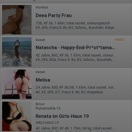
Hünfeld
Deea Party Frau
75B, KF 36, 1.68m, total rasiert, osteuropäisch
69, GF6, Franz b. Ihr, BV, Schmu., Kuscheln, Körperküs., AV b. Ihm
Kassel
VIDEO
Natascha - Happy-End-Pr*st*tamassage
42 Jahre, 80C, KF 36, 1.55m, total rasiert, osteuropäisch
69, GF6, NSa, Franz b. Ihr, BV, Schmu., Kuscheln, Körperküs.
Kassel
Melisa
24 Jahre, 85D, KF 36/38, 1.65m, total rasiert, osteuropäisch
AV, 69, GF6, DT, Franz b. Ihr, BV, Körperküs.
Brilon
Pulvermühle 19
Renata im Girls-Haus 19
GIRLS-HAUS 19
42 Jahre, 80C, KF 40, 1.70m, 68 kg, total rasiert, osteuropäisch