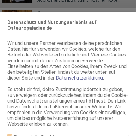
69, GF6, Franz b. Ihr, BV, Schmu., Kuscheln, Körperküs.
Wetzlar
Maya NEU in der Stadt
Datenschutz und Nutzungserlebnis auf
Osteuropaladies.de
26 Jahre, 75B, KF 34/36, 1.66m, total rasiert, osteuropäisch
69, GF6, Franz b. Ihr, BV, Schmu., Kuscheln, Körperküs., EL
Wir und unsere Partner verarbeiten deine persönlichen
Kassel
Daten, hierfür verwenden wir Cookies, welche für den
Schwanenweg 7
Betrieb der Webseite erforderlich sind. Weitere Cookies
Suzanne
werden nur mit deiner Zustimmung verwendet.
Einzelheiten zu den Arten von Cookies, ihrem Zweck und
28 Jahre, 75B, KF 34, 1.65m, total rasiert, osteuropäisch
ZK, AV, 69, GF6, DT, Franz b. Ihr, BV
den beteiligten Stellen findest du weiter unten auf
dieser Seite und in der
Datenschutzerklärung
.
Live Sex Cam
Es steht dir frei, deine Zustimmung jederzeit zu geben,
tssandy
LIVE
zu verweigern oder zurückzuziehen, indem du die Cookie-
TS, 24 Jahre, D, mittel, 1,60m - 1,70m, 66-70kg, europäisch
und Datenschutzeinstellungen erneut öffnest. Den Link
Arabisch, Englisch
hierzu findest du im Fußbereich unserer Webseite. Wir
empfehlen in die Verwendung von Cookies einzuwilligen,
Kassel
um die bestmögliche Nutzererfahrung auf unserer
Vanessa
Webseite erleben zu können.
26 Jahre, 80C, KF 36/38, 1.70m, 56 kg, total rasiert, osteuropäisch