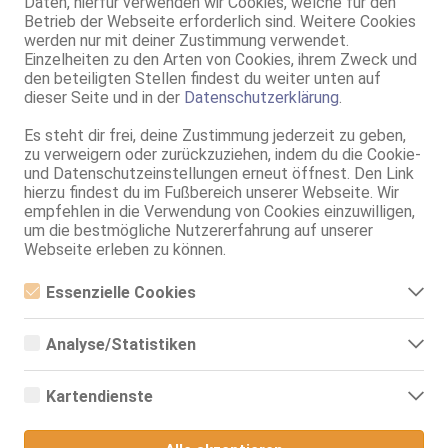
Daten, hierfür verwenden wir Cookies, welche für den
Betrieb der Webseite erforderlich sind. Weitere Cookies
Kassel
werden nur mit deiner Zustimmung verwendet.
VALERYANA! GANZ NEU
Einzelheiten zu den Arten von Cookies, ihrem Zweck und
den beteiligten Stellen findest du weiter unten auf
28 Jahre, 80C, KF 34/36, 1.75m, total rasiert, osteuropäisch
dieser Seite und in der
Datenschutzerklärung
.
ZK, 69, GF6, NSa, Franz b. Ihr, BV, Schmu., Kuscheln
Es steht dir frei, deine Zustimmung jederzeit zu geben,
Marburg
zu verweigern oder zurückzuziehen, indem du die Cookie-
Siemensstr. 10
und Datenschutzeinstellungen erneut öffnest. Den Link
Susi - Apartmenthaus Erotik Island
hierzu findest du im Fußbereich unserer Webseite. Wir
Erotic Island
empfehlen in die Verwendung von Cookies einzuwilligen,
30 Jahre, 75B, KF 34, 1.65m, total rasiert, osteuropäisch
um die bestmögliche Nutzererfahrung auf unserer
69, GF6, DT, Franz b. Ihr, BV, MFF, SW
Webseite erleben zu können.
Gießen
Essenzielle Cookies
Monika
Essenzielle Cookies sind alle notwendigen Cookies, die für den
20 Jahre, 85B, KF 36, 1.65m, total rasiert, osteuropäisch
Betrieb der Webseite notwendig sind, indem Grundfunktionen
Analyse/Statistiken
AV, 69, GF6, Franz b. Ihr, BV, Schmu., Kuscheln, Körperküs.
ermöglicht werden. Die Webseite kann ohne diese Cookies nicht
richtig funktionieren.
Analyse- bzw. Statistikcookies sind Cookies, die der Analyse der
Marburg
Webseiten-Nutzung und der Erstellung von anonymisierten
VIDEO
Kartendienste
Zugriffsstatistiken dienen. Sie helfen den Webseiten-Besitzern zu
Katrin
verstehen, wie Besucher mit Webseiten interagieren, indem
Google Maps
Informationen anonym gesammelt und gemeldet werden.
21 Jahre, 75B, KF 36/38, 1.60m, total rasiert, osteuropäisch