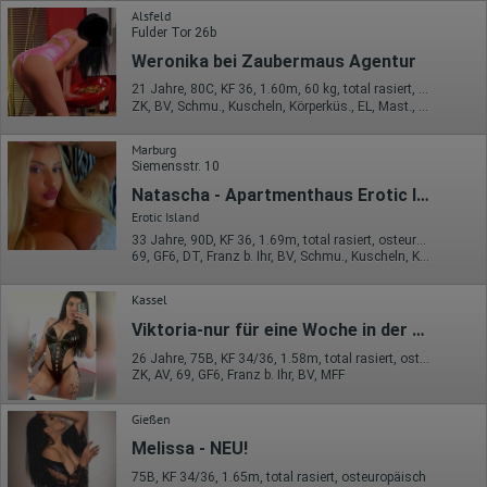
auch im Rahmen von Umfragen und Feedbackfunktionen, die
Alsfeld
auf unserer Website eingebunden sind, von Ihnen bereitgestellte
Fulder Tor 26b
Informationen verarbeiten.
Weronika bei Zaubermaus Agentur
Herausgeber:
Hotjar Limited, Malta
21 Jahre, 80C, KF 36, 1.60m, 60 kg, total rasiert, osteuropäisch
ZK, BV, Schmu., Kuscheln, Körperküs., EL, Mast., FE
Erhobene Daten:
Marburg
Datum und Uhrzeit des Besuchs
Siemensstr. 10
Gerätetyp
Geografischer Standort
Natascha - Apartmenthaus Erotic Island
IP-Adresse
Erotic Island
Mausbewegungen
33 Jahre, 90D, KF 36, 1.69m, total rasiert, osteuropäisch
Besuchte Seiten
69, GF6, DT, Franz b. Ihr, BV, Schmu., Kuscheln, Körperküs.
Referrer URL
Bildschirmauflösung
Eindeutige Gerätekennung
Kassel
Sprachinformationen
Viktoria-nur für eine Woche in der Stadt
Gerätebestriebssystem
Browser-Typ
26 Jahre, 75B, KF 34/36, 1.58m, total rasiert, osteuropäisch
Klicks
ZK, AV, 69, GF6, Franz b. Ihr, BV, MFF
Domain-Name
Eindeutige Benutzerkennung
Antworten auf Umfragen
Gießen
Melissa - NEU!
Ort der Verarbeitung:
Europäische Union
75B, KF 34/36, 1.65m, total rasiert, osteuropäisch