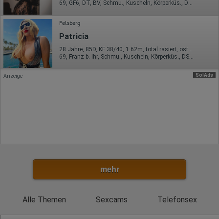
69, GF6, DT, BV, Schmu., Kuscheln, Körperküs., DSa
Rechtliche Grundlage der Verarbeitung
Art. 6 Abs. 1 S. 1 lit. a DSGVO
Felsberg
Patricia
28 Jahre, 85D, KF 38/40, 1.62m, total rasiert, osteuropäisch
69, Franz b. Ihr, Schmu., Kuscheln, Körperküs., DSa, DSp, KBp
SolAds
Anzeige
mehr
Alle Themen
Sexcams
Telefonsex