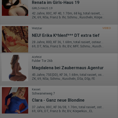
Renata im Girls-Haus 19
übertragen und dort gekürzt. Die von dem Browser des Nutzers
übermittelte IP-Adresse wird nicht mit anderen Daten von Google
GIRLS-HAUS 19
zusammengeführt.
42 Jahre, 80C, KF 40, 1.70m, 68 kg, total rasiert, osteuropäisch
ZK, 69, NSa, Franz b. Ihr, Schmu., Kuscheln, Körperküs., AV b. Ihm
Erhobene Informationen zum Besucherverhalten sind folgende:
Herkunft (Land und Stadt)
Wetzlar
VIDEO
Sprache
NEU! Erika K*hlenf*** DT extra tief
Betriebssystem
Gerät (PC, Tablet-PC oder Smartphone)
28 Jahre, 80D, KF 36, 1.68m, total rasiert, osteuropäisch
Browser und alle verwendeten Add-ons
69, DT, NSa, Franz b. Ihr, BV, MFF, Schmu., Kuscheln
Auflösung des Computers
Besucherquelle (Facebook, Suchmaschine oder
Alsfeld
verweisende Webseite)
Fulder Tor 26b
Welche Dateien wurden heruntergeladen?
Welche Videos angeschaut?
Magdalena bei Zaubermaus Agentur
Wurden Werbebanner angeklickt?
Wohin ging der Besucher? Klickte er auf weitere Seiten des
45 Jahre, 75E(DD), KF 36, 1.68m, total rasiert, osteuropäisch
Portals oder hat er sie komplett verlassen?
ZK, 69, NSa, Schmu., Kuscheln, DSa, DSp, FE
Wie lange blieb der Besucher?
Kassel
Ort der Verarbeitung:
Schwanenweg 7
Europäische Union & USA
Clara - Ganz neue Blondine
Hotjar
37 Jahre, 80C, KF 36/38, 1.70m, total rasiert, osteuropäisch
Wir nutzen Hotjar als Webanalysedient. Es wird verwendet, um
69, GF6, DT, Franz b. Ihr, BV, Körperküs., EL
Daten über das Benutzerverhalten zu sammeln. Hotjar kann