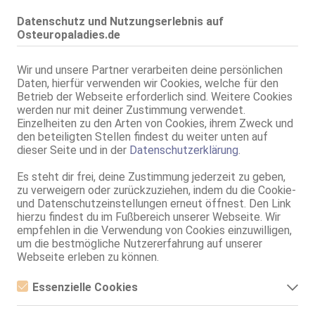
Valentina
Datenschutz und Nutzungserlebnis auf
24 Jahre, 90C, KF 36/38, 1.68m, total rasiert, osteuropäisch
Osteuropaladies.de
ZK, 69, GF6, DT, NSa, Franz b. Ihr, BV
Eisenach
Wir und unsere Partner verarbeiten deine persönlichen
Bahnhofstr. 50
Daten, hierfür verwenden wir Cookies, welche für den
Maya
Betrieb der Webseite erforderlich sind. Weitere Cookies
werden nur mit deiner Zustimmung verwendet.
24 Jahre, 70B, KF 34, 1.64m, 50 kg, total rasiert, osteuropäisch
Einzelheiten zu den Arten von Cookies, ihrem Zweck und
69, GF6, Schmu., Kuscheln, Körperküs., Strip, VE
den beteiligten Stellen findest du weiter unten auf
dieser Seite und in der
Datenschutzerklärung
.
Live Sex Cam
Nelly_Miller
LIVE
Es steht dir frei, deine Zustimmung jederzeit zu geben,
weibl., 23 Jahre, C, mittel, 1,60m - 1,70m, 56-60kg, europäisch
zu verweigern oder zurückzuziehen, indem du die Cookie-
Englisch
und Datenschutzeinstellungen erneut öffnest. Den Link
hierzu findest du im Fußbereich unserer Webseite. Wir
Erfurt
empfehlen in die Verwendung von Cookies einzuwilligen,
um die bestmögliche Nutzererfahrung auf unserer
Sonya 1. Mal da
Webseite erleben zu können.
27 Jahre, 80C, KF 34, 1.70m, total rasiert, osteuropäisch
AV, 69, GF6, NSa, Franz b. Ihr, BV, Schmu., Kuscheln
Essenzielle Cookies
Erfurt
Essenzielle Cookies sind alle notwendigen Cookies, die für den