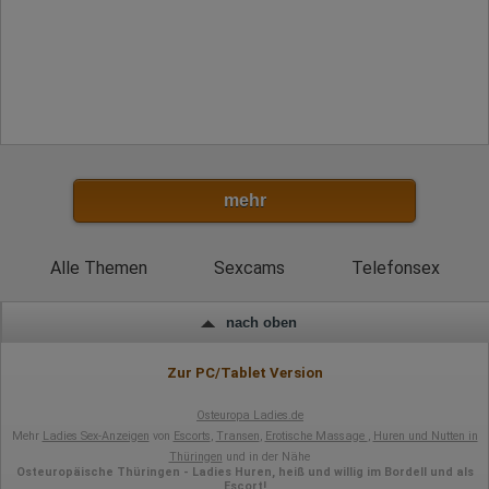
Klicks
Domain-Name
Eindeutige Benutzerkennung
Antworten auf Umfragen
Ort der Verarbeitung:
Europäische Union
Rechtliche Grundlage der Verarbeitung
Art. 6 Abs. 1 S. 1 lit. a DSGVO
mehr
Alle Themen
Sexcams
Telefonsex
nach oben
Zur PC/Tablet Version
Osteuropa Ladies.de
Mehr
Ladies Sex-Anzeigen
von
Escorts
,
Transen
,
Erotische Massage
,
Huren und Nutten in
Thüringen
und in der Nähe
Osteuropäische Thüringen - Ladies Huren, heiß und willig im Bordell und als
Escort!