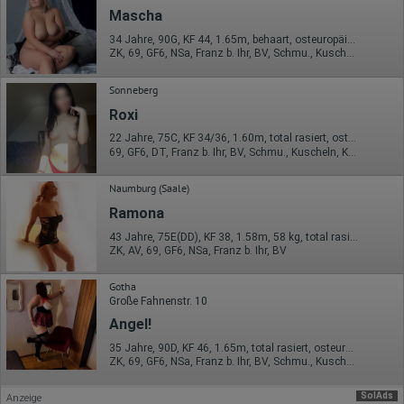
Ort der Verarbeitung:
Mascha
Europäische Union & USA
34 Jahre, 90G, KF 44, 1.65m, behaart, osteuropäisch
Hotjar
ZK, 69, GF6, NSa, Franz b. Ihr, BV, Schmu., Kuscheln
Wir nutzen Hotjar als Webanalysedient. Es wird verwendet, um
Sonneberg
Daten über das Benutzerverhalten zu sammeln. Hotjar kann
auch im Rahmen von Umfragen und Feedbackfunktionen, die
Roxi
auf unserer Website eingebunden sind, von Ihnen bereitgestellte
Informationen verarbeiten.
22 Jahre, 75C, KF 34/36, 1.60m, total rasiert, osteuropäisch
69, GF6, DT, Franz b. Ihr, BV, Schmu., Kuscheln, Körperküs.
Herausgeber:
Hotjar Limited, Malta
Naumburg (Saale)
Erhobene Daten:
Ramona
Datum und Uhrzeit des Besuchs
43 Jahre, 75E(DD), KF 38, 1.58m, 58 kg, total rasiert, osteuropäisch
Gerätetyp
ZK, AV, 69, GF6, NSa, Franz b. Ihr, BV
Geografischer Standort
IP-Adresse
Gotha
Mausbewegungen
Große Fahnenstr. 10
Besuchte Seiten
Referrer URL
Angel!
Bildschirmauflösung
35 Jahre, 90D, KF 46, 1.65m, total rasiert, osteuropäisch
Eindeutige Gerätekennung
ZK, 69, GF6, NSa, Franz b. Ihr, BV, Schmu., Kuscheln
Sprachinformationen
Gerätebestriebssystem
Browser-Typ
SolAds
Anzeige