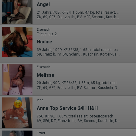
Angel
vorgeschrieben wird oder, soweit Dritte diese Daten im Auftrag
von Google verarbeiten. Die IP-Adresse der Nutzer wird von
21 Jahre, 70B, KF 34, 1.65m, 47 kg, total rasiert, osteuropäisch
Google innerhalb von Mitgliedstaaten der Europäischen Union
ZK, 69, GF6, Franz b. Ihr, BV, MFF, Schmu., Kuscheln
oder in anderen Vertragsstaaten des Abkommens über den
Europäischen Wirtschaftsraum gekürzt, dies bedeutet, dass alle
Daten anonym erhoben werden. Nur in Ausnahmefällen wird die
Eisenach
volle IP-Adresse an einen Server von Google in den USA
Friedenstr. 2
übertragen und dort gekürzt. Die von dem Browser des Nutzers
Nadine
übermittelte IP-Adresse wird nicht mit anderen Daten von Google
zusammengeführt.
39 Jahre, 100D, KF 36/38, 1.65m, total rasiert, osteuropäisch
69, Franz b. Ihr, BV, Schmu., Kuscheln, Körperküs., DSp, KBp
Erhobene Informationen zum Besucherverhalten sind folgende:
Eisenach
Herkunft (Land und Stadt)
Sprache
Melissa
Betriebssystem
Gerät (PC, Tablet-PC oder Smartphone)
20 Jahre, 90C, KF 36/38, 1.65m, 65 kg, total rasiert, osteuropäisch
Browser und alle verwendeten Add-ons
ZK, 69, GF6, Franz b. Ihr, BV, Schmu., Kuscheln, DSp
Auflösung des Computers
Besucherquelle (Facebook, Suchmaschine oder
Jena
verweisende Webseite)
Welche Dateien wurden heruntergeladen?
Anna Top Service 24H H&H
Welche Videos angeschaut?
Wurden Werbebanner angeklickt?
75C, KF 36, 1.65m, total rasiert, osteuropäisch
Wohin ging der Besucher? Klickte er auf weitere Seiten des
69, GF6, DT, Franz b. Ihr, BV, Schmu., Kuscheln, Körperküs.
Portals oder hat er sie komplett verlassen?
Wie lange blieb der Besucher?
Erfurt