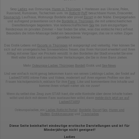
Ladies
Osteuropa
Sexy
aus
,
Huren in Thüringen
+ Hostessen aus Ukraine, Polen,
Russland, Rumänien, Tschechien uvm. Im
Rotlicht
Puff
besuchbare Huren, Eroscenter,
Saunaclub
, Laufhaus, Wohnungs Bordelle oder privat
Escort
in der Nähe. Energiegeladen
und aufregend präsentieren sich die
Bordelle in Thüringen
, die mit unterschiedlichen
Dienstleistungen begeistern. Von leidenschaftlichem
Sex
bis zum einzigartigen
Rendezvous im privaten Zimmer – hier finden Sie alles, was das erotische Herz erfreut.
Besonders die Intim-Massage bietet ein besonderes Vergnügen, das sie in vollen Zügen
genießen können.
Das Erotik-Lebens mit
Escorts in Thüringen
ist ausgeprägt und vielseitig. Hier können Sie
sich auf ein unvergessliches Sinneserlebnis freuen, das Ihren Horizont erweitert und Ihren
Alltag mit einer Spur von Prickeln versüßt. In den Bordellen der Stadt erwartet Sie eine
Welt voller Erotik und animalischer Verlockungen, die Sie in ihren Bann ziehen.
Mehr
Osteuropa-Ladies Thüringen
Bordell
Erotik und
Sex-News
Und wer einfach nicht genug bekommen kann von seinen Lieblings-Ladies, der findet auf
LadiesSTARS intime Fotos und Videos, moderiert auf ihren eigenen Profilen von den
Frauen höchstpersönlich, exklusiv für ihre
Fans
. Like und kommentiere ihre Inhalte und
komme ihnen virtuell näher als nie zuvor!
Wenn du selbst das Zeug zum STAR hast, die volle Kontrolle über deine Inhalte haben
willst und dich mit deinen Fans austauschen willst, dann
melde dich jetzt an auf
LadiesSTARS
!
Osteuropaladies, ein
Ladies Rotlicht Portal
:
Bordelle
,
Escort
Sex
,
Huren und
Nutten
,
Erotikmassage
und
Transladies
Diese Seite beinhaltet eindeutige erotische Darstellungen und ist für
Minderjährige nicht geeignet!
Ladies