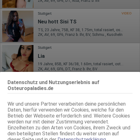
ZK, AV, 69, GF6, DT, NSa, Franz b. Ihr
Stuttgart
VIDEO
Neu hott Sisi TS
TS, 23 Jahre, 75B, KF 38, 1.75m, total rasiert, osteuropäisch
ZK, AV, 69, GF6, Franz b. Ihr, BV, Schmu., Kuscheln
Stuttgart
Lia
19 Jahre, 85B, KF 36/38, 1.60m, total rasiert, osteuropäisch
ZK, AV, 69, GF6, DT, Franz b. Ihr, BV
Stuttgart
Datenschutz und Nutzungserlebnis auf
Osteuropaladies.de
Anna - Top Service!
29 Jahre, 80B, KF 34/36, 1.63m, total rasiert, osteuropäisch
Wir und unsere Partner verarbeiten deine persönlichen
ZK, AV, 69, GF6, NSa, Franz b. Ihr, BV
Daten, hierfür verwenden wir Cookies, welche für den
Betrieb der Webseite erforderlich sind. Weitere Cookies
Stuttgart
werden nur mit deiner Zustimmung verwendet.
Szandy
Einzelheiten zu den Arten von Cookies, ihrem Zweck und
20 Jahre, 75B, KF 34, 1.70m, 50 kg, total rasiert, osteuropäisch
den beteiligten Stellen findest du weiter unten auf
ZK, AV, 69, DT, Franz b. Ihr, Schmu., Kuscheln, Körperküs.
dieser Seite und in der
Datenschutzerklärung
.