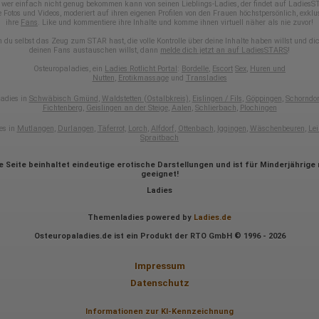
Eindeutige Gerätekennung
wer einfach nicht genug bekommen kann von seinen Lieblings-Ladies, der findet auf Ladies
e Fotos und Videos, moderiert auf ihren eigenen Profilen von den Frauen höchstpersönlich, exklus
Sprachinformationen
ihre
Fans
. Like und kommentiere ihre Inhalte und komme ihnen virtuell näher als nie zuvor!
Gerätebestriebssystem
Browser-Typ
du selbst das Zeug zum STAR hast, die volle Kontrolle über deine Inhalte haben willst und di
Klicks
deinen Fans austauschen willst, dann
melde dich jetzt an auf LadiesSTARS
!
Domain-Name
Osteuropaladies, ein
Ladies Rotlicht Portal
:
Bordelle
,
Escort
Sex
,
Huren und
Eindeutige Benutzerkennung
Nutten
,
Erotikmassage
und
Transladies
Antworten auf Umfragen
adies in
Schwäbisch Gmünd
,
Waldstetten (Ostalbkreis)
,
Eislingen / Fils
,
Göppingen
,
Schorndor
Ort der Verarbeitung:
Fichtenberg
,
Geislingen an der Steige
,
Aalen
,
Schlierbach
,
Plochingen
Europäische Union
es in
Mutlangen
,
Durlangen
,
Täferrot
,
Lorch
,
Alfdorf
,
Ottenbach
,
Iggingen
,
Wäschenbeuren
,
Lei
Rechtliche Grundlage der Verarbeitung
Spraitbach
Art. 6 Abs. 1 S. 1 lit. a DSGVO
e Seite beinhaltet eindeutige erotische Darstellungen und ist für Minderjährige 
geeignet!
Ladies
Themenladies powered by
Ladies.de
Osteuropaladies.de ist ein Produkt der RTO GmbH © 1996 - 2026
Impressum
Datenschutz
Informationen zur KI-Kennzeichnung