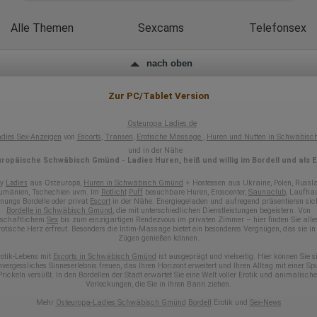
Wurden Werbebanner angeklickt?
Wohin ging der Besucher? Klickte er auf weitere Seiten des Portals
Alle Themen
Sexcams
Telefonsex
oder hat er sie komplett verlassen?
Wie lange blieb der Besucher?
nach oben
Ort der Verarbeitung:
Europäische Union & USA
Zur PC/Tablet Version
Hotjar
Wir nutzen Hotjar als Webanalysedient. Es wird verwendet, um Daten
Osteuropa Ladies.de
über das Benutzerverhalten zu sammeln. Hotjar kann auch im Rahmen
dies Sex-Anzeigen
von
Escorts
,
Transen
,
Erotische Massage
,
Huren und Nutten in Schwäbis
von Umfragen und Feedbackfunktionen, die auf unserer Website
und in der Nähe
eingebunden sind, von Ihnen bereitgestellte Informationen verarbeiten.
ropäische Schwäbisch Gmünd - Ladies Huren, heiß und willig im Bordell und als E
Herausgeber:
Ladies
Osteuropa
xy
aus
,
Huren in Schwäbisch Gmünd
+ Hostessen aus Ukraine, Polen, Russl
Hotjar Limited, Malta
umänien, Tschechien uvm. Im
Rotlicht
Puff
besuchbare Huren, Eroscenter,
Saunaclub
, Laufhau
ungs Bordelle oder privat
Escort
in der Nähe. Energiegeladen und aufregend präsentieren sic
Erhobene Daten:
Bordelle in Schwäbisch Gmünd
, die mit unterschiedlichen Dienstleistungen begeistern. Von
nschaftlichem
Sex
bis zum einzigartigen Rendezvous im privaten Zimmer – hier finden Sie alle
rotische Herz erfreut. Besonders die Intim-Massage bietet ein besonderes Vergnügen, das sie in 
Datum und Uhrzeit des Besuchs
Zügen genießen können.
Gerätetyp
Geografischer Standort
otik-Lebens mit
Escorts in Schwäbisch Gmünd
ist ausgeprägt und vielseitig. Hier können Sie s
IP-Adresse
nvergessliches Sinneserlebnis freuen, das Ihren Horizont erweitert und Ihren Alltag mit einer Sp
Mausbewegungen
Prickeln versüßt. In den Bordellen der Stadt erwartet Sie eine Welt voller Erotik und animalische
Verlockungen, die Sie in ihren Bann ziehen.
Besuchte Seiten
Referrer URL
Mehr
Osteuropa-Ladies Schwäbisch Gmünd
Bordell
Erotik und
Sex-News
Bildschirmauflösung