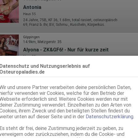
Antonia
Haus 35
24 Jahre, 75B, KF 36, 1.68m, total rasiert, osteuropäisch
69, Franz b. Ihr, BV, Schmu., Kuscheln, Körperküs.
Göppingen
14.9km, Metzgerstr. 35
Alyona - ZK&GF6! - Nur für kurze zeit
Haus 35
75D, KF 34, 1.66m, total rasiert, osteuropäisch
Datenschutz und Nutzungserlebnis auf
ZK, 69, GF6, NSa, Franz b. Ihr, MFF, Schmu., Kuscheln
Osteuropaladies.de
Göppingen
14.9km, Metzgerstr. 35
Wir und unsere Partner verarbeiten deine persönlichen Daten,
Leyla - ZK mit Topservice
hierfür verwenden wir Cookies, welche für den Betrieb der
Webseite erforderlich sind. Weitere Cookies werden nur mit
Haus 35
deiner Zustimmung verwendet. Einzelheiten zu den Arten von
28 Jahre, 80D, KF 36, 1.70m, total rasiert, osteuropäisch
ZK, 69, GF6, DT, NSa, Franz b. Ihr, BV
Cookies, ihrem Zweck und den beteiligten Stellen findest du
weiter unten auf dieser Seite und in der
Datenschutzerklärung
.
Göppingen
14.9km, Metzgerstr. 35
Es steht dir frei, deine Zustimmung jederzeit zu geben, zu
verweigern oder zurückzuziehen, indem du die Cookie- und
Mirabella - extra Franz.