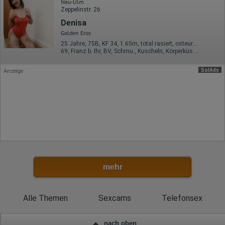
Rechtliche Grundlage der Verarbeitung
Neu-Ulm
Art. 6 Abs. 1 S. 1 lit. a DSGVO
Zeppelinstr. 26
Denisa
Golden Eros
25 Jahre, 75B, KF 34, 1.65m, total rasiert, osteuropäisch
69, Franz b. Ihr, BV, Schmu., Kuscheln, Körperküs., EL, Mast.
SolAds
Anzeige
mehr
Alle Themen
Sexcams
Telefonsex
nach oben