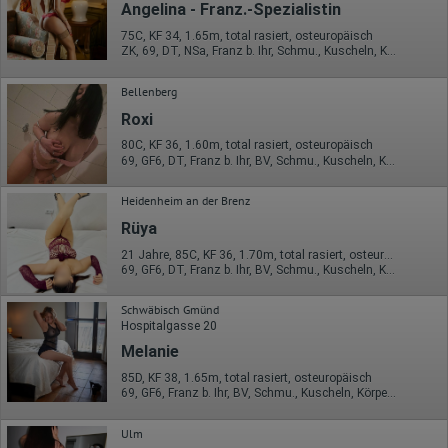
übertragen und dort gekürzt. Die von dem Browser des Nutzers
Angelina - Franz.-Spezialistin
übermittelte IP-Adresse wird nicht mit anderen Daten von Google
zusammengeführt.
75C, KF 34, 1.65m, total rasiert, osteuropäisch
ZK, 69, DT, NSa, Franz b. Ihr, Schmu., Kuscheln, Körperküs.
Erhobene Informationen zum Besucherverhalten sind folgende:
Bellenberg
Herkunft (Land und Stadt)
Sprache
Roxi
Betriebssystem
Gerät (PC, Tablet-PC oder Smartphone)
80C, KF 36, 1.60m, total rasiert, osteuropäisch
Browser und alle verwendeten Add-ons
69, GF6, DT, Franz b. Ihr, BV, Schmu., Kuscheln, Körperküs.
Auflösung des Computers
Besucherquelle (Facebook, Suchmaschine oder
Heidenheim an der Brenz
verweisende Webseite)
Welche Dateien wurden heruntergeladen?
Rüya
Welche Videos angeschaut?
21 Jahre, 85C, KF 36, 1.70m, total rasiert, osteuropäisch
Wurden Werbebanner angeklickt?
69, GF6, DT, Franz b. Ihr, BV, Schmu., Kuscheln, Körperküs.
Wohin ging der Besucher? Klickte er auf weitere Seiten des
Portals oder hat er sie komplett verlassen?
Wie lange blieb der Besucher?
Schwäbisch Gmünd
Hospitalgasse 20
Ort der Verarbeitung:
Melanie
Europäische Union & USA
85D, KF 38, 1.65m, total rasiert, osteuropäisch
Hotjar
69, GF6, Franz b. Ihr, BV, Schmu., Kuscheln, Körperküs., DSa
Wir nutzen Hotjar als Webanalysedient. Es wird verwendet, um
Daten über das Benutzerverhalten zu sammeln. Hotjar kann
Ulm
auch im Rahmen von Umfragen und Feedbackfunktionen, die