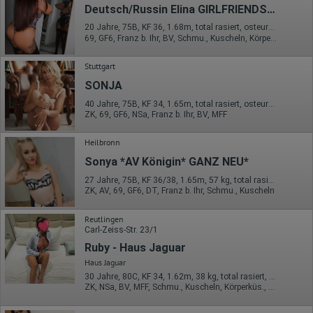
Deutsch/Russin Elina GIRLFRIENDSERVICE
auf unserer Website eingebunden sind, von Ihnen bereitgestellte
Informationen verarbeiten.
20 Jahre, 75B, KF 36, 1.68m, total rasiert, osteuropäisch
69, GF6, Franz b. Ihr, BV, Schmu., Kuscheln, Körperküs., DSa
Herausgeber:
Hotjar Limited, Malta
Stuttgart
Erhobene Daten:
SONJA
Datum und Uhrzeit des Besuchs
40 Jahre, 75B, KF 34, 1.65m, total rasiert, osteuropäisch
Gerätetyp
ZK, 69, GF6, NSa, Franz b. Ihr, BV, MFF
Geografischer Standort
IP-Adresse
Mausbewegungen
Heilbronn
Besuchte Seiten
Sonya *AV Königin* GANZ NEU*
Referrer URL
Bildschirmauflösung
27 Jahre, 75B, KF 36/38, 1.65m, 57 kg, total rasiert, osteuropäisch
Eindeutige Gerätekennung
ZK, AV, 69, GF6, DT, Franz b. Ihr, Schmu., Kuscheln
Sprachinformationen
Gerätebestriebssystem
Browser-Typ
Reutlingen
Klicks
Carl-Zeiss-Str. 23/1
Domain-Name
Ruby - Haus Jaguar
Eindeutige Benutzerkennung
Antworten auf Umfragen
Haus Jaguar
30 Jahre, 80C, KF 34, 1.62m, 38 kg, total rasiert, osteuropäisch
Ort der Verarbeitung:
ZK, NSa, BV, MFF, Schmu., Kuscheln, Körperküs., DSa
Europäische Union