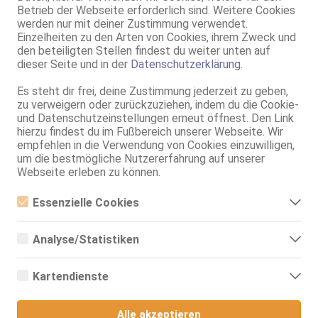
Leidenschaftliche Lucy
Betrieb der Webseite erforderlich sind. Weitere Cookies
36 Jahre, 75D, KF 38, 1.82m, teilrasiert, osteuropäisch
werden nur mit deiner Zustimmung verwendet.
ZK, AV, 69, GF6, NSa, Franz b. Ihr, MFF
Einzelheiten zu den Arten von Cookies, ihrem Zweck und
den beteiligten Stellen findest du weiter unten auf
Villingen-Schwenningen
dieser Seite und in der
Datenschutzerklärung
.
Viktoria Horny Osteuropa bis 28.08.
Es steht dir frei, deine Zustimmung jederzeit zu geben,
41 Jahre, 85C, KF 40, 1.62m, teilrasiert, osteuropäisch
zu verweigern oder zurückzuziehen, indem du die Cookie-
69, GF6, NSa, Franz b. Ihr, BV, Schmu., Kuscheln, Körperküs.
und Datenschutzeinstellungen erneut öffnest. Den Link
hierzu findest du im Fußbereich unserer Webseite. Wir
Stuttgart-Nord
VIDEO
empfehlen in die Verwendung von Cookies einzuwilligen,
HANNA, sinnliche Reife, Privat
um die bestmögliche Nutzererfahrung auf unserer
Webseite erleben zu können.
50 Jahre, 85E(DD), KF 38/40, 1.65m, teilrasiert, osteuropäisch
ZK, 69, GF6, NSa, Franz b. Ihr, BV, Schmu., Kuscheln
Essenzielle Cookies
Stuttgart
Essenzielle Cookies sind alle notwendigen Cookies, die für den
Betrieb der Webseite notwendig sind, indem Grundfunktionen
Barby
Analyse/Statistiken
ermöglicht werden. Die Webseite kann ohne diese Cookies nicht
richtig funktionieren.
80B, KF 36, 1.67m, total rasiert, osteuropäisch
Analyse- bzw. Statistikcookies sind Cookies, die der Analyse der
ZK, 69, GF6, Franz b. Ihr, Schmu., Kuscheln, Körperküs., DSp
Webseiten-Nutzung und der Erstellung von anonymisierten
Kartendienste
Zugriffsstatistiken dienen. Sie helfen den Webseiten-Besitzern zu
verstehen, wie Besucher mit Webseiten interagieren, indem
Ulm
Google Maps
Informationen anonym gesammelt und gemeldet werden.
Steinbeisstr. 22
Alle akzeptieren