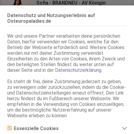
Sofia - BRANDNEU - AV Königin
27 Jahre, 80B, KF 34, 1.70m, 55 kg, total rasiert, osteuropäisch
Datenschutz und Nutzungserlebnis auf
ZK, AV, 69, GF6, Franz b. Ihr, BV, Schmu., Kuscheln
Osteuropaladies.de
Trier
Rudolf-Diesel-Str. 12
Wir und unsere Partner verarbeiten deine persönlichen
Luna im Club Purple
Daten, hierfür verwenden wir Cookies, welche für den
Betrieb der Webseite erforderlich sind. Weitere Cookies
22 Jahre, 75B, KF 34, 1.65m, total rasiert, osteuropäisch
ZK, 69, GF6, NSa, NSp, Franz b. Ihr, BV
werden nur mit deiner Zustimmung verwendet.
Einzelheiten zu den Arten von Cookies, ihrem Zweck und
den beteiligten Stellen findest du weiter unten auf
Live Sex Cam
dieser Seite und in der
Datenschutzerklärung
.
viking_me
LIVE
männl., 27 Jahre, 1,70m - 1,80m, über 90kg, europäisch
Es steht dir frei, deine Zustimmung jederzeit zu geben,
Englisch, Französisch, Rumänisch, Spanisch
zu verweigern oder zurückzuziehen, indem du die Cookie-
und Datenschutzeinstellungen erneut öffnest. Den Link
Worms
hierzu findest du im Fußbereich unserer Webseite. Wir
englische heiße Emma
empfehlen in die Verwendung von Cookies einzuwilligen,
um die bestmögliche Nutzererfahrung auf unserer
80C, KF 36/38, 1.70m, total rasiert, osteuropäisch
Webseite erleben zu können.
69, Franz b. Ihr, BV, Schmu., Kuscheln, Körperküs., EL, Mast.
Essenzielle Cookies
Idar-Oberstein