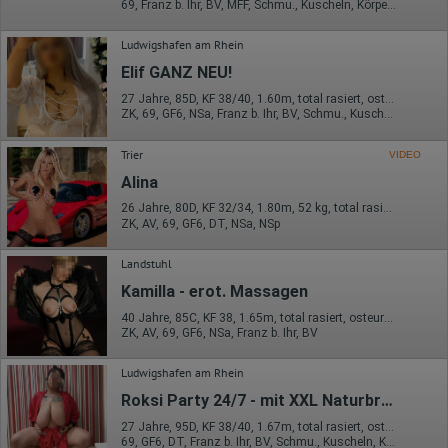
Wie lange blieb der Besucher?
69, Franz b. Ihr, BV, MFF, Schmu., Kuscheln, Körperküs., AV b. Ihm
Ort der Verarbeitung:
Ludwigshafen am Rhein
Europäische Union & USA
Elif GANZ NEU!
Hotjar
27 Jahre, 85D, KF 38/40, 1.60m, total rasiert, osteuropäisch
Wir nutzen Hotjar als Webanalysedient. Es wird verwendet, um
ZK, 69, GF6, NSa, Franz b. Ihr, BV, Schmu., Kuscheln
Daten über das Benutzerverhalten zu sammeln. Hotjar kann
auch im Rahmen von Umfragen und Feedbackfunktionen, die
Trier
VIDEO
auf unserer Website eingebunden sind, von Ihnen bereitgestellte
Informationen verarbeiten.
Alina
Herausgeber:
26 Jahre, 80D, KF 32/34, 1.80m, 52 kg, total rasiert, osteuropäisch
Hotjar Limited, Malta
ZK, AV, 69, GF6, DT, NSa, NSp
Erhobene Daten:
Landstuhl
Datum und Uhrzeit des Besuchs
Kamilla - erot. Massagen
Gerätetyp
Geografischer Standort
40 Jahre, 85C, KF 38, 1.65m, total rasiert, osteuropäisch
IP-Adresse
ZK, AV, 69, GF6, NSa, Franz b. Ihr, BV
Mausbewegungen
Besuchte Seiten
Ludwigshafen am Rhein
Referrer URL
Bildschirmauflösung
Roksi Party 24/7 - mit XXL Naturbruste
Eindeutige Gerätekennung
Sprachinformationen
27 Jahre, 95D, KF 38/40, 1.67m, total rasiert, osteuropäisch
Gerätebestriebssystem
69, GF6, DT, Franz b. Ihr, BV, Schmu., Kuscheln, Körperküs.