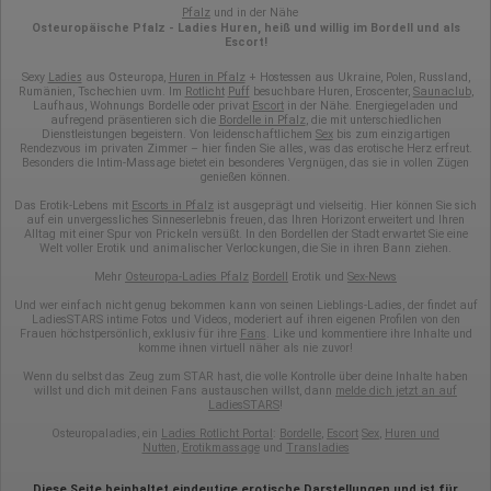
Pfalz
und in der Nähe
Osteuropäische Pfalz - Ladies Huren, heiß und willig im Bordell und als
Escort!
Ladies
Osteuropa
Sexy
aus
,
Huren in Pfalz
+ Hostessen aus Ukraine, Polen, Russland,
Rumänien, Tschechien uvm. Im
Rotlicht
Puff
besuchbare Huren, Eroscenter,
Saunaclub
,
Laufhaus, Wohnungs Bordelle oder privat
Escort
in der Nähe. Energiegeladen und
aufregend präsentieren sich die
Bordelle in Pfalz
, die mit unterschiedlichen
Dienstleistungen begeistern. Von leidenschaftlichem
Sex
bis zum einzigartigen
Rendezvous im privaten Zimmer – hier finden Sie alles, was das erotische Herz erfreut.
Besonders die Intim-Massage bietet ein besonderes Vergnügen, das sie in vollen Zügen
genießen können.
Das Erotik-Lebens mit
Escorts in Pfalz
ist ausgeprägt und vielseitig. Hier können Sie sich
auf ein unvergessliches Sinneserlebnis freuen, das Ihren Horizont erweitert und Ihren
Alltag mit einer Spur von Prickeln versüßt. In den Bordellen der Stadt erwartet Sie eine
Welt voller Erotik und animalischer Verlockungen, die Sie in ihren Bann ziehen.
Mehr
Osteuropa-Ladies Pfalz
Bordell
Erotik und
Sex-News
Und wer einfach nicht genug bekommen kann von seinen Lieblings-Ladies, der findet auf
LadiesSTARS intime Fotos und Videos, moderiert auf ihren eigenen Profilen von den
Frauen höchstpersönlich, exklusiv für ihre
Fans
. Like und kommentiere ihre Inhalte und
komme ihnen virtuell näher als nie zuvor!
Wenn du selbst das Zeug zum STAR hast, die volle Kontrolle über deine Inhalte haben
willst und dich mit deinen Fans austauschen willst, dann
melde dich jetzt an auf
LadiesSTARS
!
Osteuropaladies, ein
Ladies Rotlicht Portal
:
Bordelle
,
Escort
Sex
,
Huren und
Nutten
,
Erotikmassage
und
Transladies
Diese Seite beinhaltet eindeutige erotische Darstellungen und ist für