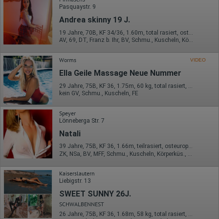
erstellt werden. Diese Informationen wird Google gegebenenfalls
Pasquaystr. 9
auch an Dritte übertragen, sofern dies gesetzlich
vorgeschrieben wird oder, soweit Dritte diese Daten im Auftrag
Andrea skinny 19 J.
von Google verarbeiten. Die IP-Adresse der Nutzer wird von
Google innerhalb von Mitgliedstaaten der Europäischen Union
19 Jahre, 70B, KF 34/36, 1.60m, total rasiert, osteuropäisch
AV, 69, DT, Franz b. Ihr, BV, Schmu., Kuscheln, Körperküs.
oder in anderen Vertragsstaaten des Abkommens über den
Europäischen Wirtschaftsraum gekürzt, dies bedeutet, dass alle
Daten anonym erhoben werden. Nur in Ausnahmefällen wird die
Worms
VIDEO
volle IP-Adresse an einen Server von Google in den USA
übertragen und dort gekürzt. Die von dem Browser des Nutzers
Ella Geile Massage Neue Nummer
übermittelte IP-Adresse wird nicht mit anderen Daten von Google
29 Jahre, 75B, KF 36, 1.75m, 60 kg, total rasiert, osteuropäisch
zusammengeführt.
kein GV, Schmu., Kuscheln, FE
Erhobene Informationen zum Besucherverhalten sind folgende:
Speyer
Herkunft (Land und Stadt)
Lönneberga Str. 7
Sprache
Natali
Betriebssystem
Gerät (PC, Tablet-PC oder Smartphone)
39 Jahre, 75B, KF 36, 1.66m, teilrasiert, osteuropäisch
Browser und alle verwendeten Add-ons
ZK, NSa, BV, MFF, Schmu., Kuscheln, Körperküs., ZAp
Auflösung des Computers
Besucherquelle (Facebook, Suchmaschine oder
verweisende Webseite)
Kaiserslautern
Welche Dateien wurden heruntergeladen?
Liebigstr. 13
Welche Videos angeschaut?
SWEET SUNNY 26J.
Wurden Werbebanner angeklickt?
Wohin ging der Besucher? Klickte er auf weitere Seiten des
SCHWALBENNEST
Portals oder hat er sie komplett verlassen?
26 Jahre, 75B, KF 36, 1.68m, 58 kg, total rasiert, osteuropäisch