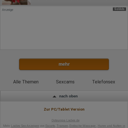
Browser-Typ
Klicks
SolAds
Anzeige
Domain-Name
Eindeutige Benutzerkennung
Antworten auf Umfragen
Ort der Verarbeitung:
Europäische Union
Rechtliche Grundlage der Verarbeitung
Art. 6 Abs. 1 S. 1 lit. a DSGVO
mehr
Alle Themen
Sexcams
Telefonsex
nach oben
Zur PC/Tablet Version
Osteuropa Ladies.de
Mehr
Ladies Sex-Anzeigen
von
Escorts
,
Transen
,
Erotische Massage
,
Huren und Nutten in