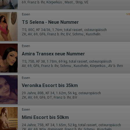
Wohin ging der Besucher? Klickte er auf weitere Seiten des Portals
69, Franz b. Ihr, Körperküs., Mast., Strip, VE
oder hat er sie komplett verlassen?
Wie lange blieb der Besucher?
Essen
VI
Ort der Verarbeitung:
TS Selena - Neue Nummer
Europäische Union & USA
TS, 80C, KF 34/36, 1.76m, total rasiert, osteuropäisch
Hotjar
ZK, AV, 69, GF6, Franz b. Ihr, BV, Schmu., Kuscheln
Wir nutzen Hotjar als Webanalysedient. Es wird verwendet, um Daten
über das Benutzerverhalten zu sammeln. Hotjar kann auch im Rahmen
Essen
von Umfragen und Feedbackfunktionen, die auf unserer Website
Amira Transex neue Nummer
eingebunden sind, von Ihnen bereitgestellte Informationen verarbeiten.
TS, 75B, KF 38, 1.78m, 69 kg, total rasiert, osteuropäisch
Herausgeber:
AV, 69, GF6, Franz b. Ihr, Schmu., Kuscheln, Körperküs., AV b. Ihm
Hotjar Limited, Malta
Erhobene Daten:
Essen
Veronika Escort bis 35km
Datum und Uhrzeit des Besuchs
Gerätetyp
29 Jahre, 80B, KF 34, 1.62m, 56 kg, osteuropäisch
Geografischer Standort
ZK, AV, 69, GF6, DT, Franz b. Ihr, BV
IP-Adresse
Mausbewegungen
Besuchte Seiten
Essen
Referrer URL
Mimi Escort bis 50km
Bildschirmauflösung
Eindeutige Gerätekennung
24 Jahre, 75B, KF 34, 1.65m, 52 kg, total rasiert, osteuropäisch
Sprachinformationen
ZK, AV, 69, NSa, dominant, Franz b. Ihr, Schmu., Kuscheln