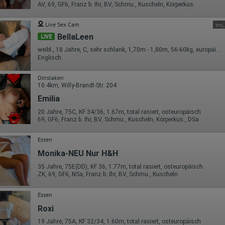
Die erzeugten Informationen über die Benutzung unserer Webseiten
AV, 69, GF6, Franz b. Ihr, BV, Schmu., Kuscheln, Körperküs.
sowie die von dem Browser übermittelte IP-Adresse werden übertragen
und gespeichert. Dabei können aus den verarbeiteten Daten pseudonym
Live Sex Cam
Nutzungsprofile der Nutzer erstellt werden. Diese Informationen wird
Google gegebenenfalls auch an Dritte übertragen, sofern dies gesetzlich
BellaLeen
LIVE
vorgeschrieben wird oder, soweit Dritte diese Daten im Auftrag von
Google verarbeiten. Die IP-Adresse der Nutzer wird von Google innerhalb
weibl., 18 Jahre, C, sehr schlank, 1,70m - 1,80m, 56-60kg, europäisch
von Mitgliedstaaten der Europäischen Union oder in anderen
Englisch
Vertragsstaaten des Abkommens über den Europäischen
Wirtschaftsraum gekürzt, dies bedeutet, dass alle Daten anonym
Dinslaken
erhoben werden. Nur in Ausnahmefällen wird die volle IP-Adresse an
10.4km, Willy-Brandt-Str. 204
einen Server von Google in den USA übertragen und dort gekürzt. Die von
dem Browser des Nutzers übermittelte IP-Adresse wird nicht mit andere
Emilia
Daten von Google zusammengeführt.
20 Jahre, 75C, KF 34/36, 1.67m, total rasiert, osteuropäisch
69, GF6, Franz b. Ihr, BV, Schmu., Kuscheln, Körperküs., DSa
Erhobene Informationen zum Besucherverhalten sind folgende:
Herkunft (Land und Stadt)
Essen
Sprache
Monika-NEU Nur H&H
Betriebssystem
Gerät (PC, Tablet-PC oder Smartphone)
35 Jahre, 75E(DD), KF 36, 1.77m, total rasiert, osteuropäisch
Browser und alle verwendeten Add-ons
ZK, 69, GF6, NSa, Franz b. Ihr, BV, Schmu., Kuscheln
Auflösung des Computers
Besucherquelle (Facebook, Suchmaschine oder verweisende
Webseite)
Essen
Welche Dateien wurden heruntergeladen?
Roxi
Welche Videos angeschaut?
Wurden Werbebanner angeklickt?
19 Jahre, 75A, KF 32/34, 1.60m, total rasiert, osteuropäisch