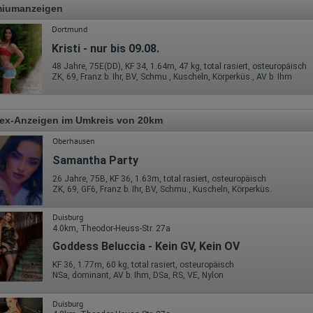
miumanzeigen
Dortmund
Kristi - nur bis 09.08.
48 Jahre, 75E(DD), KF 34, 1.64m, 47 kg, total rasiert, osteuropäisch
ZK, 69, Franz b. Ihr, BV, Schmu., Kuscheln, Körperküs., AV b. Ihm
Sex-Anzeigen im Umkreis von 20km
Oberhausen
Samantha Party
26 Jahre, 75B, KF 36, 1.63m, total rasiert, osteuropäisch
ZK, 69, GF6, Franz b. Ihr, BV, Schmu., Kuscheln, Körperküs.
Duisburg
4.0km, Theodor-Heuss-Str. 27a
Goddess Beluccia - Kein GV, Kein OV
KF 36, 1.77m, 60 kg, total rasiert, osteuropäisch
NSa, dominant, AV b. Ihm, DSa, RS, VE, Nylon
Duisburg