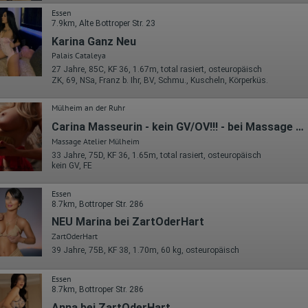
Essen
7.9km, Alte Bottroper Str. 23
Karina Ganz Neu
Palais Cataleya
27 Jahre, 85C, KF 36, 1.67m, total rasiert, osteuropäisch
ZK, 69, NSa, Franz b. Ihr, BV, Schmu., Kuscheln, Körperküs.
Mülheim an der Ruhr
Carina Masseurin - kein GV/OV!!! - bei Massage Atelier Mülheim
Massage Atelier Mülheim
33 Jahre, 75D, KF 36, 1.65m, total rasiert, osteuropäisch
kein GV, FE
Essen
8.7km, Bottroper Str. 286
NEU Marina bei ZartOderHart
ZartOderHart
39 Jahre, 75B, KF 38, 1.70m, 60 kg, osteuropäisch
Essen
8.7km, Bottroper Str. 286
Anna bei ZartOderHart