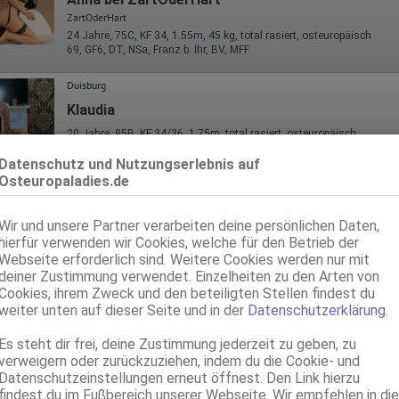
ZartOderHart
24 Jahre, 75C, KF 34, 1.55m, 45 kg, total rasiert, osteuropäisch
69, GF6, DT, NSa, Franz b. Ihr, BV, MFF
Duisburg
Klaudia
20 Jahre, 85B, KF 34/36, 1.75m, total rasiert, osteuropäisch
AV, 69, GF6, DT, Franz b. Ihr, BV, Schmu., Kuscheln
Datenschutz und Nutzungserlebnis auf
Osteuropaladies.de
Wir und unsere Partner verarbeiten deine persönlichen Daten,
hierfür verwenden wir Cookies, welche für den Betrieb der
Webseite erforderlich sind. Weitere Cookies werden nur mit
deiner Zustimmung verwendet. Einzelheiten zu den Arten von
Cookies, ihrem Zweck und den beteiligten Stellen findest du
weiter unten auf dieser Seite und in der
Datenschutzerklärung
.
Es steht dir frei, deine Zustimmung jederzeit zu geben, zu
Duisburg
verweigern oder zurückzuziehen, indem du die Cookie- und
Anna
Datenschutzeinstellungen erneut öffnest. Den Link hierzu
22 Jahre, 70B, KF 34/36, 1.62m, total rasiert, osteuropäisch
findest du im Fußbereich unserer Webseite. Wir empfehlen in die