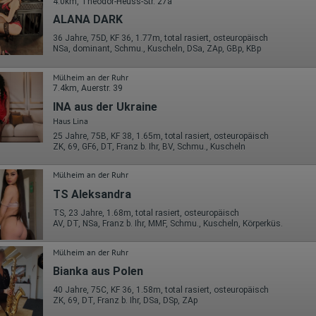
4.0km, Theodor-Heuss-Str. 27a
ALANA DARK
36 Jahre, 75D, KF 36, 1.77m, total rasiert, osteuropäisch
NSa, dominant, Schmu., Kuscheln, DSa, ZAp, GBp, KBp
Mülheim an der Ruhr
7.4km, Auerstr. 39
INA aus der Ukraine
Haus Lina
25 Jahre, 75B, KF 38, 1.65m, total rasiert, osteuropäisch
ZK, 69, GF6, DT, Franz b. Ihr, BV, Schmu., Kuscheln
Mülheim an der Ruhr
TS Aleksandra
TS, 23 Jahre, 1.68m, total rasiert, osteuropäisch
AV, DT, NSa, Franz b. Ihr, MMF, Schmu., Kuscheln, Körperküs.
Mülheim an der Ruhr
Bianka aus Polen
40 Jahre, 75C, KF 36, 1.58m, total rasiert, osteuropäisch
ZK, 69, DT, Franz b. Ihr, DSa, DSp, ZAp