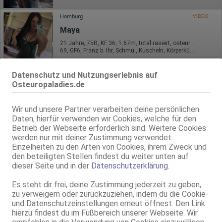
Homburg
VIDEO
Maya
21 Jahre, 75B, KF 36, 1.67m, total rasiert, osteuropäisch
69, GF6, Franz b. Ihr, Schmu., Kuscheln, Körperküs., KBp, EL
Homburg
Datenschutz und Nutzungserlebnis auf
Melek
Osteuropaladies.de
20 Jahre, 75D, KF 36, 1.60m, total rasiert, osteuropäisch
69, GF6, NSa, Franz b. Ihr, BV, Schmu., Kuscheln, Körperküs.
Wir und unsere Partner verarbeiten deine persönlichen
Daten, hierfür verwenden wir Cookies, welche für den
Homburg
Betrieb der Webseite erforderlich sind. Weitere Cookies
werden nur mit deiner Zustimmung verwendet.
Nataly * Sexappeal
Einzelheiten zu den Arten von Cookies, ihrem Zweck und
21 Jahre, 75C, KF 36, 1.60m, total rasiert, osteuropäisch
den beteiligten Stellen findest du weiter unten auf
ZK, 69, GF6, Franz b. Ihr, BV, Schmu., Kuscheln, Körperküs.
dieser Seite und in der
Datenschutzerklärung
.
Live Sex Cam
Es steht dir frei, deine Zustimmung jederzeit zu geben,
MissNatalia
LIVE
zu verweigern oder zurückzuziehen, indem du die Cookie-
und Datenschutzeinstellungen erneut öffnest. Den Link
weibl., 35 Jahre, C, mittel, 1,50m - 1,60m, 51-55kg, europäisch
Englisch
hierzu findest du im Fußbereich unserer Webseite. Wir