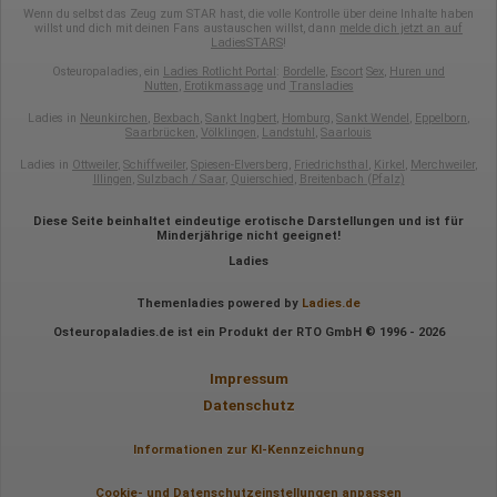
Wenn du selbst das Zeug zum STAR hast, die volle Kontrolle über deine Inhalte haben
willst und dich mit deinen Fans austauschen willst, dann
melde dich jetzt an auf
LadiesSTARS
!
Osteuropaladies, ein
Ladies Rotlicht Portal
:
Bordelle
,
Escort
Sex
,
Huren und
Nutten
,
Erotikmassage
und
Transladies
Ladies in
Neunkirchen
,
Bexbach
,
Sankt Ingbert
,
Homburg
,
Sankt Wendel
,
Eppelborn
,
Saarbrücken
,
Völklingen
,
Landstuhl
,
Saarlouis
Ladies in
Ottweiler
,
Schiffweiler
,
Spiesen-Elversberg
,
Friedrichsthal
,
Kirkel
,
Merchweiler
,
Illingen
,
Sulzbach / Saar
,
Quierschied
,
Breitenbach (Pfalz)
Diese Seite beinhaltet eindeutige erotische Darstellungen und ist für
Minderjährige nicht geeignet!
Ladies
Themenladies powered by
Ladies.de
Osteuropaladies.de ist ein Produkt der RTO GmbH © 1996 - 2026
Impressum
Datenschutz
Informationen zur KI-Kennzeichnung
Cookie- und Datenschutzeinstellungen anpassen