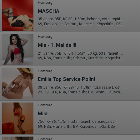
Homburg
Erhobene Daten:
MASCHA
Die erzeugten Informationen über die Benutzung unserer
Webseiten sowie die von dem Browser übermittelte IP-Adresse
35 Jahre, 85D, KF 38, 1.69m, behaart, osteuropäisch
werden übertragen und gespeichert. Dabei können aus den
69, Franz b. Ihr, Schmu., Kuscheln, Körperküs., DSa, DSp, KBp
verarbeiteten Daten pseudonyme Nutzungsprofile der Nutzer
erstellt werden. Diese Informationen wird Google gegebenenfalls
Homburg
auch an Dritte übertragen, sofern dies gesetzlich
vorgeschrieben wird oder, soweit Dritte diese Daten im Auftrag
Mia - 1. Mal da !!!
von Google verarbeiten. Die IP-Adresse der Nutzer wird von
Google innerhalb von Mitgliedstaaten der Europäischen Union
21 Jahre, 75B, KF 34, 1.55m, 50 kg, total rasiert, osteuropäisch
oder in anderen Vertragsstaaten des Abkommens über den
69, NSa, Franz b. Ihr, Schmu., Kuscheln, Körperküs., AV b. Ihm, DSa
Europäischen Wirtschaftsraum gekürzt, dies bedeutet, dass alle
Daten anonym erhoben werden. Nur in Ausnahmefällen wird die
Homburg
volle IP-Adresse an einen Server von Google in den USA
übertragen und dort gekürzt. Die von dem Browser des Nutzers
Emilia Top Service Polin!
übermittelte IP-Adresse wird nicht mit anderen Daten von Google
zusammengeführt.
38 Jahre, 85C, KF 38/40, 1.70m, total rasiert, osteuropäisch
ZK, 69, GF6, NSa, Franz b. Ihr, BV, Schmu., Kuscheln
Erhobene Informationen zum Besucherverhalten sind folgende:
Homburg
Herkunft (Land und Stadt)
Sprache
Mila
Betriebssystem
Gerät (PC, Tablet-PC oder Smartphone)
75C, KF 36, 1.75m, total rasiert, osteuropäisch
69, NSa, Franz b. Ihr, BV, Körperküs., DSa, DSp
Browser und alle verwendeten Add-ons
Auflösung des Computers
Besucherquelle (Facebook, Suchmaschine oder
Homburg