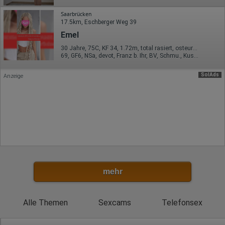
Besuchte Seiten
Referrer URL
Saarbrücken
Bildschirmauflösung
17.5km, Eschberger Weg 39
Eindeutige Gerätekennung
Emel
Sprachinformationen
Gerätebestriebssystem
30 Jahre, 75C, KF 34, 1.72m, total rasiert, osteuropäisch
Browser-Typ
69, GF6, NSa, devot, Franz b. Ihr, BV, Schmu., Kuscheln
Klicks
Domain-Name
SolAds
Anzeige
Eindeutige Benutzerkennung
Antworten auf Umfragen
Ort der Verarbeitung:
Europäische Union
Rechtliche Grundlage der Verarbeitung
Art. 6 Abs. 1 S. 1 lit. a DSGVO
mehr
Alle Themen
Sexcams
Telefonsex