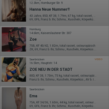
verweisende Webseite)
12.3km, Homburger Str. 9
Welche Dateien wurden heruntergeladen?
Hanna Neue Nummer!!
Welche Videos angeschaut?
Wurden Werbebanner angeklickt?
43 Jahre, 85D, KF 38, 1.79m, 67 kg, total rasiert, osteuropäisch
Wohin ging der Besucher? Klickte er auf weitere Seiten des
69, GF6, Franz b. Ihr, Schmu., Kuscheln, Körperküs., KBp, Mast.
Portals oder hat er sie komplett verlassen?
Wie lange blieb der Besucher?
Homburg
Ort der Verarbeitung:
14.6km, Kaiserslauterer Str. 307
Europäische Union & USA
Zoe
Hotjar
75B, KF 40/42, 1.82m, total rasiert, osteuropäisch
ZK, 69, Franz b. Ihr, Schmu., Kuscheln, Körperküs., DSa, DSp
Wir nutzen Hotjar als Webanalysedient. Es wird verwendet, um
Daten über das Benutzerverhalten zu sammeln. Hotjar kann
auch im Rahmen von Umfragen und Feedbackfunktionen, die
Saarbrücken
VIDEO
auf unserer Website eingebunden sind, von Ihnen bereitgestellte
16.5km, Hauptstr. 14
Informationen verarbeiten.
ZOE NEU IN DER STADT
Herausgeber:
80D, KF 38, 1.70m, 75 kg, total rasiert, osteuropäisch
Hotjar Limited, Malta
Franz b. Ihr, Schmu., Kuscheln, Körperküs., AV b. Ihm, KBp, Strip, Fotos / Videos
Erhobene Daten:
Saarbrücken
Datum und Uhrzeit des Besuchs
Ema
Gerätetyp
Geografischer Standort
75A, KF 34/36, 1.60m, 44 kg, total rasiert, osteuropäisch
IP-Adresse
69, GF6, Franz b. Ihr, Schmu., Kuscheln, Körperküs., Mast., RS
Mausbewegungen