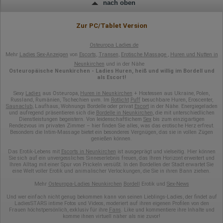
nach oben
Zur PC/Tablet Version
Osteuropa Ladies.de
Mehr
Ladies Sex-Anzeigen
von
Escorts
,
Transen
,
Erotische Massage
,
Huren und Nutten in
Neunkirchen
und in der Nähe
Osteuropäische Neunkirchen - Ladies Huren, heiß und willig im Bordell und
als Escort!
Ladies
Osteuropa
Sexy
aus
,
Huren in Neunkirchen
+ Hostessen aus Ukraine, Polen,
Russland, Rumänien, Tschechien uvm. Im
Rotlicht
Puff
besuchbare Huren, Eroscenter,
Saunaclub
, Laufhaus, Wohnungs Bordelle oder privat
Escort
in der Nähe. Energiegeladen
und aufregend präsentieren sich die
Bordelle in Neunkirchen
, die mit unterschiedlichen
Dienstleistungen begeistern. Von leidenschaftlichem
Sex
bis zum einzigartigen
Rendezvous im privaten Zimmer – hier finden Sie alles, was das erotische Herz erfreut.
Besonders die Intim-Massage bietet ein besonderes Vergnügen, das sie in vollen Zügen
genießen können.
Das Erotik-Lebens mit
Escorts in Neunkirchen
ist ausgeprägt und vielseitig. Hier können
Sie sich auf ein unvergessliches Sinneserlebnis freuen, das Ihren Horizont erweitert und
Ihren Alltag mit einer Spur von Prickeln versüßt. In den Bordellen der Stadt erwartet Sie
eine Welt voller Erotik und animalischer Verlockungen, die Sie in ihren Bann ziehen.
Mehr
Osteuropa-Ladies Neunkirchen
Bordell
Erotik und
Sex-News
Und wer einfach nicht genug bekommen kann von seinen Lieblings-Ladies, der findet auf
LadiesSTARS intime Fotos und Videos, moderiert auf ihren eigenen Profilen von den
Frauen höchstpersönlich, exklusiv für ihre
Fans
. Like und kommentiere ihre Inhalte und
komme ihnen virtuell näher als nie zuvor!