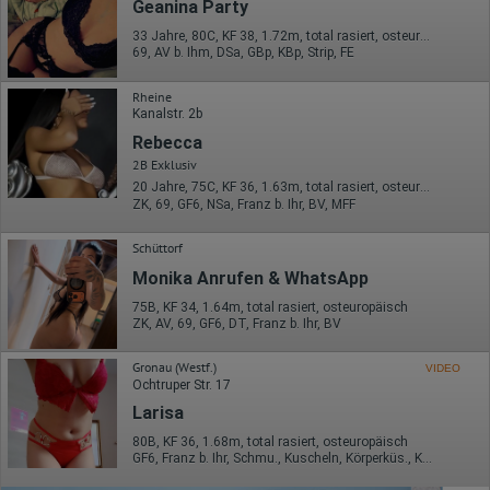
Geanina Party
33 Jahre, 80C, KF 38, 1.72m, total rasiert, osteuropäisch
69, AV b. Ihm, DSa, GBp, KBp, Strip, FE
Rheine
Kanalstr. 2b
Rebecca
2B Exklusiv
20 Jahre, 75C, KF 36, 1.63m, total rasiert, osteuropäisch
ZK, 69, GF6, NSa, Franz b. Ihr, BV, MFF
Schüttorf
Monika Anrufen & WhatsApp
75B, KF 34, 1.64m, total rasiert, osteuropäisch
ZK, AV, 69, GF6, DT, Franz b. Ihr, BV
Gronau (Westf.)
VIDEO
Ochtruper Str. 17
Larisa
80B, KF 36, 1.68m, total rasiert, osteuropäisch
GF6, Franz b. Ihr, Schmu., Kuscheln, Körperküs., KBp, EL, Mast.