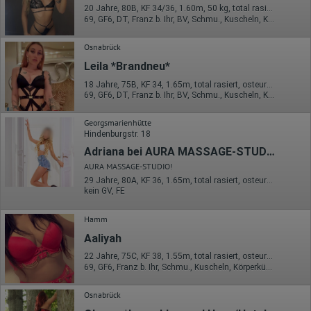
Welche Dateien wurden heruntergeladen?
20 Jahre, 80B, KF 34/36, 1.60m, 50 kg, total rasiert, osteuropäisch
Welche Videos angeschaut?
69, GF6, DT, Franz b. Ihr, BV, Schmu., Kuscheln, Körperküs.
Wurden Werbebanner angeklickt?
Wohin ging der Besucher? Klickte er auf weitere Seiten des
Portals oder hat er sie komplett verlassen?
Osnabrück
Wie lange blieb der Besucher?
Leila *Brandneu*
Ort der Verarbeitung:
18 Jahre, 75B, KF 34, 1.65m, total rasiert, osteuropäisch
Europäische Union & USA
69, GF6, DT, Franz b. Ihr, BV, Schmu., Kuscheln, Körperküs.
Hotjar
Georgsmarienhütte
Wir nutzen Hotjar als Webanalysedient. Es wird verwendet, um
Hindenburgstr. 18
Daten über das Benutzerverhalten zu sammeln. Hotjar kann
Adriana bei AURA MASSAGE-STUDIO!
auch im Rahmen von Umfragen und Feedbackfunktionen, die
auf unserer Website eingebunden sind, von Ihnen bereitgestellte
AURA MASSAGE-STUDIO!
Informationen verarbeiten.
29 Jahre, 80A, KF 36, 1.65m, total rasiert, osteuropäisch
kein GV, FE
Herausgeber:
Hotjar Limited, Malta
Hamm
Erhobene Daten:
Aaliyah
Datum und Uhrzeit des Besuchs
22 Jahre, 75C, KF 38, 1.55m, total rasiert, osteuropäisch
Gerätetyp
69, GF6, Franz b. Ihr, Schmu., Kuscheln, Körperküs., DSa, DSp
Geografischer Standort
IP-Adresse
Mausbewegungen
Osnabrück
Besuchte Seiten