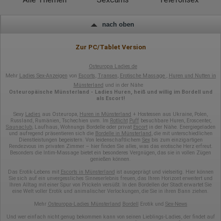
nach oben
Zur PC/Tablet Version
Osteuropa Ladies.de
Mehr
Ladies Sex-Anzeigen
von
Escorts
,
Transen
,
Erotische Massage
,
Huren und Nutten in
Münsterland
und in der Nähe
Osteuropäische Münsterland - Ladies Huren, heiß und willig im Bordell und
als Escort!
Ladies
Osteuropa
Sexy
aus
,
Huren in Münsterland
+ Hostessen aus Ukraine, Polen,
Russland, Rumänien, Tschechien uvm. Im
Rotlicht
Puff
besuchbare Huren, Eroscenter,
Saunaclub
, Laufhaus, Wohnungs Bordelle oder privat
Escort
in der Nähe. Energiegeladen
und aufregend präsentieren sich die
Bordelle in Münsterland
, die mit unterschiedlichen
Dienstleistungen begeistern. Von leidenschaftlichem
Sex
bis zum einzigartigen
Rendezvous im privaten Zimmer – hier finden Sie alles, was das erotische Herz erfreut.
Besonders die Intim-Massage bietet ein besonderes Vergnügen, das sie in vollen Zügen
genießen können.
Das Erotik-Lebens mit
Escorts in Münsterland
ist ausgeprägt und vielseitig. Hier können
Sie sich auf ein unvergessliches Sinneserlebnis freuen, das Ihren Horizont erweitert und
Ihren Alltag mit einer Spur von Prickeln versüßt. In den Bordellen der Stadt erwartet Sie
eine Welt voller Erotik und animalischer Verlockungen, die Sie in ihren Bann ziehen.
Mehr
Osteuropa-Ladies Münsterland
Bordell
Erotik und
Sex-News
Und wer einfach nicht genug bekommen kann von seinen Lieblings-Ladies, der findet auf