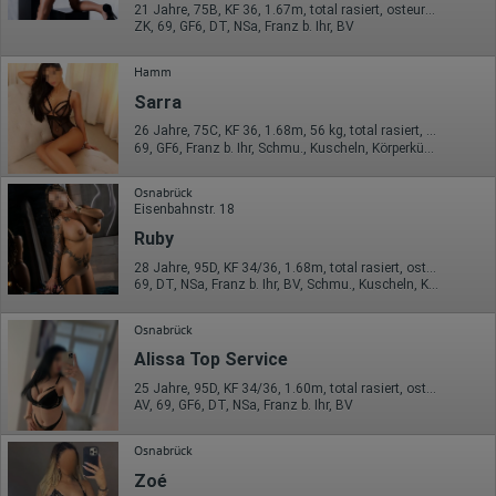
Erhobene Daten:
21 Jahre, 75B, KF 36, 1.67m, total rasiert, osteuropäisch
Die erzeugten Informationen über die Benutzung unserer
ZK, 69, GF6, DT, NSa, Franz b. Ihr, BV
Webseiten sowie die von dem Browser übermittelte IP-Adresse
werden übertragen und gespeichert. Dabei können aus den
Hamm
verarbeiteten Daten pseudonyme Nutzungsprofile der Nutzer
erstellt werden. Diese Informationen wird Google gegebenenfalls
Sarra
auch an Dritte übertragen, sofern dies gesetzlich
vorgeschrieben wird oder, soweit Dritte diese Daten im Auftrag
26 Jahre, 75C, KF 36, 1.68m, 56 kg, total rasiert, osteuropäisch
von Google verarbeiten. Die IP-Adresse der Nutzer wird von
69, GF6, Franz b. Ihr, Schmu., Kuscheln, Körperküs., KBp, EL
Google innerhalb von Mitgliedstaaten der Europäischen Union
oder in anderen Vertragsstaaten des Abkommens über den
Osnabrück
Europäischen Wirtschaftsraum gekürzt, dies bedeutet, dass alle
Eisenbahnstr. 18
Daten anonym erhoben werden. Nur in Ausnahmefällen wird die
volle IP-Adresse an einen Server von Google in den USA
Ruby
übertragen und dort gekürzt. Die von dem Browser des Nutzers
28 Jahre, 95D, KF 34/36, 1.68m, total rasiert, osteuropäisch
übermittelte IP-Adresse wird nicht mit anderen Daten von Google
69, DT, NSa, Franz b. Ihr, BV, Schmu., Kuscheln, Körperküs.
zusammengeführt.
Erhobene Informationen zum Besucherverhalten sind folgende:
Osnabrück
Herkunft (Land und Stadt)
Alissa Top Service
Sprache
25 Jahre, 95D, KF 34/36, 1.60m, total rasiert, osteuropäisch
Betriebssystem
AV, 69, GF6, DT, NSa, Franz b. Ihr, BV
Gerät (PC, Tablet-PC oder Smartphone)
Browser und alle verwendeten Add-ons
Auflösung des Computers
Osnabrück
Besucherquelle (Facebook, Suchmaschine oder
Zoé
verweisende Webseite)