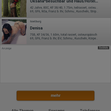
Oksana*besuchbar und Haus/Hotelbesuche*
Referrer URL
Bildschirmauflösung
42 Jahre, 80C, KF 38/40, 1.75m, teilrasiert, osteuropäisch
Eindeutige Gerätekennung
69, GF6, NSa, Franz b. Ihr, Schmu., Kuscheln, Strip, RS
Sprachinformationen
Gerätebestriebssystem
Isselburg
Browser-Typ
Klicks
Denisa
Domain-Name
Eindeutige Benutzerkennung
75B, KF 34/36, 1.60m, total rasiert, osteuropäisch
Antworten auf Umfragen
69, GF6, Franz b. Ihr, BV, Schmu., Kuscheln, Körperküs., EL
Ort der Verarbeitung:
SolAds
Anzeige
Europäische Union
Rechtliche Grundlage der Verarbeitung
Art. 6 Abs. 1 S. 1 lit. a DSGVO
mehr
Alle Themen
Sexcams
Telefonsex