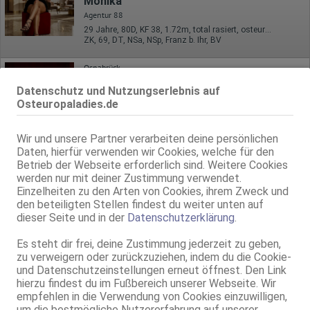
Monika
Agentur 88
29 Jahre, 80D, KF 38, 1.72m, total rasiert, osteuropäisch
ZK, 69, DT, NSa, NSp, Franz b. Ihr, BV
Osnabrück
Viktoria - GANZ NEU!
Datenschutz und Nutzungserlebnis auf
Osteuropaladies.de
28 Jahre, 100C, KF 40, 1.63m, total rasiert, osteuropäisch
69, NSa, Franz b. Ihr, BV, MFF, Schmu., Kuscheln, Körperküs.
Wir und unsere Partner verarbeiten deine persönlichen
Osnabrück
Daten, hierfür verwenden wir Cookies, welche für den
Pagenstecherstr. 32
Betrieb der Webseite erforderlich sind. Weitere Cookies
Lexy aus Rumänien
werden nur mit deiner Zustimmung verwendet.
Casa Romantico
Einzelheiten zu den Arten von Cookies, ihrem Zweck und
21 Jahre, 75C, KF 34/36, 1.64m, total rasiert, osteuropäisch
den beteiligten Stellen findest du weiter unten auf
ZK, 69, GF6, DT, NSa, Franz b. Ihr, BV
dieser Seite und in der
Datenschutzerklärung
.
Live Sex Cam
Es steht dir frei, deine Zustimmung jederzeit zu geben,
MelissaRogerss
zu verweigern oder zurückzuziehen, indem du die Cookie-
LIVE
und Datenschutzeinstellungen erneut öffnest. Den Link
weibl., 20 Jahre, D, sehr mollig, 1,50m - 1,60m, 66-70kg, europäisch
hierzu findest du im Fußbereich unserer Webseite. Wir
Englisch
empfehlen in die Verwendung von Cookies einzuwilligen,
um die bestmögliche Nutzererfahrung auf unserer