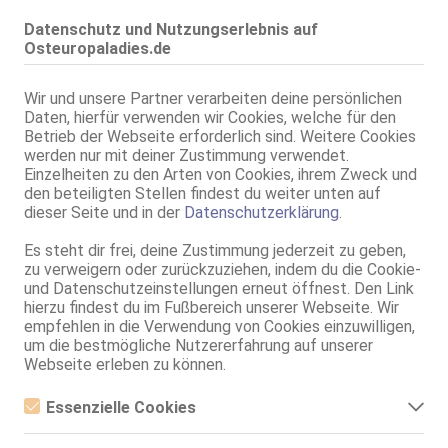
69, Franz b. Ihr, Schmu., Kuscheln, Körperküs., FE
Datenschutz und Nutzungserlebnis auf
Osteuropaladies.de
Mannheim
Olivia aus Polen - neue Telefonnummer!
Wir und unsere Partner verarbeiten deine persönlichen
75C, KF 34, 1.65m, total rasiert, osteuropäisch
Daten, hierfür verwenden wir Cookies, welche für den
ZK, 69, Franz b. Ihr, BV, Schmu., Kuscheln, Körperküs., Strip
Betrieb der Webseite erforderlich sind. Weitere Cookies
werden nur mit deiner Zustimmung verwendet.
Live Sex Cam
Einzelheiten zu den Arten von Cookies, ihrem Zweck und
NorraJoice
LIVE
den beteiligten Stellen findest du weiter unten auf
weibl., 22 Jahre, C, schlank, 1,50m - 1,60m, 46-50kg, europäisch
dieser Seite und in der
Datenschutzerklärung
.
Englisch
Es steht dir frei, deine Zustimmung jederzeit zu geben,
Mannheim
zu verweigern oder zurückzuziehen, indem du die Cookie-
und Datenschutzeinstellungen erneut öffnest. Den Link
GANZ NEU! Paula - XXL OW
hierzu findest du im Fußbereich unserer Webseite. Wir
85H, KF 38, 1.70m, behaart, osteuropäisch
empfehlen in die Verwendung von Cookies einzuwilligen,
69, Franz b. Ihr, Schmu., Kuscheln, Körperküs., Mast.
um die bestmögliche Nutzererfahrung auf unserer
Webseite erleben zu können.
Mannheim
Mary Top service
Essenzielle Cookies
75C, KF 34/36, 1.68m, total rasiert, osteuropäisch
Essenzielle Cookies sind alle notwendigen Cookies, die für den
ZK, 69, GF6, Franz b. Ihr, BV, Schmu., Kuscheln, Körperküs.
Betrieb der Webseite notwendig sind, indem Grundfunktionen