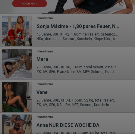
Mannheim
Sonja Máxima - 1,80 pures Feuer, NS-, FS-, Str*p-on
45 Jahre, 80F, KF 42, 1.80m, teilrasiert, osteuropäisch
NSa, dominant, Schmu., Kuscheln, Körperküs., AV b. Ihm, DSa, ZAp
Mannheim
Mara
20 Jahre, 80C, KF 36, 1.65m, total rasiert, osteuropäisch
ZK, 69, GF6, Franz b. Ihr, BV, MFF, Schmu., Kuscheln
Mannheim
Vane
25 Jahre, 80D, KF 34, 1.65m, 52 kg, total rasiert, osteuropäisch
ZK, 69, GF6, NSa, BV, MFF, Schmu., Kuscheln
Mannheim
Anna NUR DIESE WOCHE DA
26 Jahre, 85C, KF 36/38, 1.58m, 69 kg, total rasiert, osteuropäisch