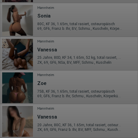
vorgeschrieben wird oder, soweit Dritte diese Daten im Auftrag
Mannheim
von Google verarbeiten. Die IP-Adresse der Nutzer wird von
Google innerhalb von Mitgliedstaaten der Europäischen Union
Sonia
oder in anderen Vertragsstaaten des Abkommens über den
Europäischen Wirtschaftsraum gekürzt, dies bedeutet, dass alle
80C, KF 36, 1.65m, total rasiert, osteuropäisch
Daten anonym erhoben werden. Nur in Ausnahmefällen wird die
69, GF6, Franz b. Ihr, BV, Schmu., Kuscheln, Körperküs., Mast.
volle IP-Adresse an einen Server von Google in den USA
übertragen und dort gekürzt. Die von dem Browser des Nutzers
Mannheim
übermittelte IP-Adresse wird nicht mit anderen Daten von Google
zusammengeführt.
Vanessa
25 Jahre, 80D, KF 34, 1.65m, 52 kg, total rasiert, osteuropäisch
Erhobene Informationen zum Besucherverhalten sind folgende:
ZK, 69, GF6, NSa, BV, MFF, Schmu., Kuscheln
Herkunft (Land und Stadt)
Sprache
Mannheim
Betriebssystem
Gerät (PC, Tablet-PC oder Smartphone)
Zoe
Browser und alle verwendeten Add-ons
75B, KF 36, 1.65m, total rasiert, osteuropäisch
Auflösung des Computers
69, GF6, Franz b. Ihr, Schmu., Kuscheln, Körperküs., KBp, Mast.
Besucherquelle (Facebook, Suchmaschine oder
verweisende Webseite)
Welche Dateien wurden heruntergeladen?
Mannheim
Welche Videos angeschaut?
Vanessa
Wurden Werbebanner angeklickt?
Wohin ging der Besucher? Klickte er auf weitere Seiten des
20 Jahre, 80C, KF 36, 1.65m, total rasiert, osteuropäisch
Portals oder hat er sie komplett verlassen?
ZK, 69, GF6, Franz b. Ihr, BV, MFF, Schmu., Kuscheln
Wie lange blieb der Besucher?