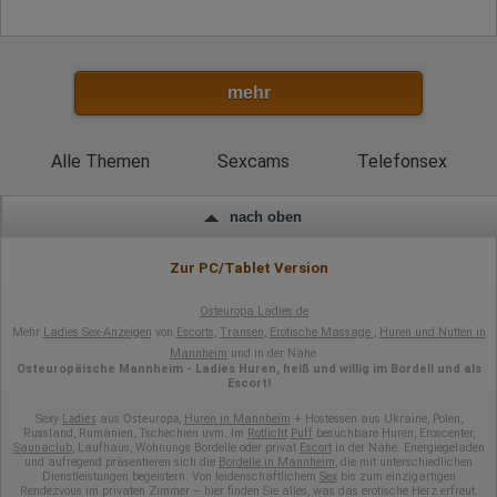
Klicks
Domain-Name
Eindeutige Benutzerkennung
Antworten auf Umfragen
Ort der Verarbeitung:
mehr
Europäische Union
Rechtliche Grundlage der Verarbeitung
Art. 6 Abs. 1 S. 1 lit. a DSGVO
Alle Themen
Sexcams
Telefonsex
nach oben
Zur PC/Tablet Version
Osteuropa Ladies.de
Mehr
Ladies Sex-Anzeigen
von
Escorts
,
Transen
,
Erotische Massage
,
Huren und Nutten in
Mannheim
und in der Nähe
Osteuropäische Mannheim - Ladies Huren, heiß und willig im Bordell und als
Escort!
Ladies
Osteuropa
Sexy
aus
,
Huren in Mannheim
+ Hostessen aus Ukraine, Polen,
Russland, Rumänien, Tschechien uvm. Im
Rotlicht
Puff
besuchbare Huren, Eroscenter,
Saunaclub
, Laufhaus, Wohnungs Bordelle oder privat
Escort
in der Nähe. Energiegeladen
und aufregend präsentieren sich die
Bordelle in Mannheim
, die mit unterschiedlichen
Dienstleistungen begeistern. Von leidenschaftlichem
Sex
bis zum einzigartigen
Rendezvous im privaten Zimmer – hier finden Sie alles, was das erotische Herz erfreut.