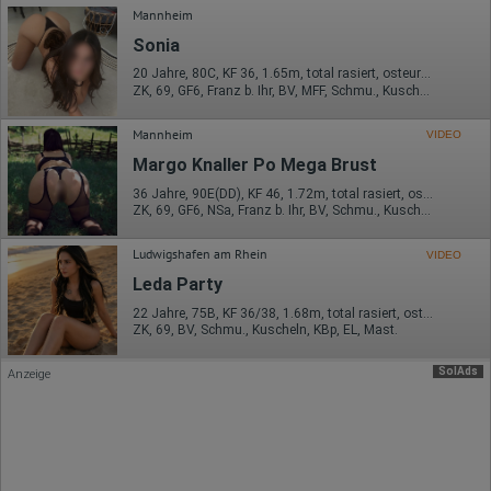
Ort der Verarbeitung:
Mannheim
Europäische Union & USA
Sonia
Hotjar
20 Jahre, 80C, KF 36, 1.65m, total rasiert, osteuropäisch
ZK, 69, GF6, Franz b. Ihr, BV, MFF, Schmu., Kuscheln
Wir nutzen Hotjar als Webanalysedient. Es wird verwendet, um
Daten über das Benutzerverhalten zu sammeln. Hotjar kann
auch im Rahmen von Umfragen und Feedbackfunktionen, die
Mannheim
VIDEO
auf unserer Website eingebunden sind, von Ihnen bereitgestellte
Margo Knaller Po Mega Brust
Informationen verarbeiten.
36 Jahre, 90E(DD), KF 46, 1.72m, total rasiert, osteuropäisch
Herausgeber:
ZK, 69, GF6, NSa, Franz b. Ihr, BV, Schmu., Kuscheln
Hotjar Limited, Malta
Erhobene Daten:
Ludwigshafen am Rhein
VIDEO
Datum und Uhrzeit des Besuchs
Leda Party
Gerätetyp
22 Jahre, 75B, KF 36/38, 1.68m, total rasiert, osteuropäisch
Geografischer Standort
ZK, 69, BV, Schmu., Kuscheln, KBp, EL, Mast.
IP-Adresse
Mausbewegungen
Besuchte Seiten
SolAds
Anzeige
Referrer URL
Bildschirmauflösung
Eindeutige Gerätekennung
Sprachinformationen
Gerätebestriebssystem
Browser-Typ