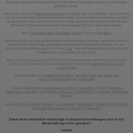
Besonders die Intim-Massage bietet ein besonderes Vergnügen, das sie in vollen Zügen
genießen können.
Das Erotik-Lebens mit
Escorts in Mannheim
ist ausgeprägt und vielseitig. Hier können Sie
sich auf ein unvergessliches Sinneserlebnis freuen, das Ihren Horizont erweitert und Ihren
Alltag mit einer Spur von Prickeln versüßt. In den Bordellen der Stadt erwartet Sie eine
Welt voller Erotik und animalischer Verlockungen, die Sie in ihren Bann ziehen.
Mehr
Osteuropa-Ladies Mannheim
Bordell
Erotik und
Sex-News
Und wer einfach nicht genug bekommen kann von seinen Lieblings-Ladies, der findet auf
LadiesSTARS intime Fotos und Videos, moderiert auf ihren eigenen Profilen von den
Frauen höchstpersönlich, exklusiv für ihre
Fans
. Like und kommentiere ihre Inhalte und
komme ihnen virtuell näher als nie zuvor!
Wenn du selbst das Zeug zum STAR hast, die volle Kontrolle über deine Inhalte haben
willst und dich mit deinen Fans austauschen willst, dann
melde dich jetzt an auf
LadiesSTARS
!
Osteuropaladies, ein
Ladies Rotlicht Portal
:
Bordelle
,
Escort
Sex
,
Huren und
Nutten
,
Erotikmassage
und
Transladies
Ladies in
Mannheim
,
Ludwigshafen am Rhein
,
Frankenthal (Pfalz)
,
Viernheim
,
Heddesheim
,
Ladenburg
,
Edingen-Neckarhausen
,
Lampertheim
,
Lambsheim
,
Bobenheim-
Roxheim
Ladies in
Altrip
,
Ilvesheim
,
Neuhofen
,
Limburgerhof
,
Mutterstadt
,
Waldsee
,
Brühl (Baden)
,
Dannstadt-Schauernheim
,
Maxdorf
,
Fußgönheim
Diese Seite beinhaltet eindeutige erotische Darstellungen und ist für
Minderjährige nicht geeignet!
Ladies