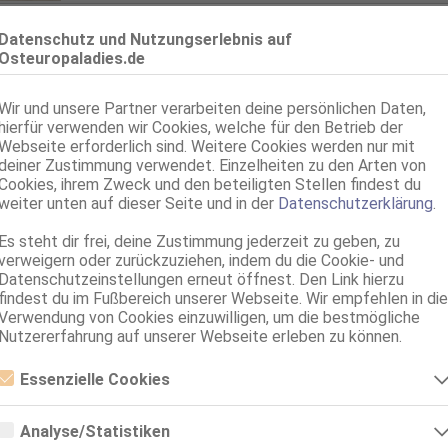
Gera
Datenschutz und Nutzungserlebnis auf
LIZA
Osteuropaladies.de
35 Jahre, 75C, KF 36, 1.73m, 63 kg, total rasiert, osteuropäisch
69, GF6, Franz b. Ihr, BV, Schmu., Kuscheln, Mast.
Wir und unsere Partner verarbeiten deine persönlichen Daten,
hierfür verwenden wir Cookies, welche für den Betrieb der
Gera
Webseite erforderlich sind. Weitere Cookies werden nur mit
Lady Katrin! 31.07.-09.08. Nur mit Termin - Ganz neue Adresse
deiner Zustimmung verwendet. Einzelheiten zu den Arten von
80E(DD), KF 38/40, 1.70m, total rasiert, osteuropäisch
Cookies, ihrem Zweck und den beteiligten Stellen findest du
ZK, 69, NSa, dominant, Franz b. Ihr, BV, AV b. Ihm
weiter unten auf dieser Seite und in der
Datenschutzerklärung
.
Gera
Es steht dir frei, deine Zustimmung jederzeit zu geben, zu
verweigern oder zurückzuziehen, indem du die Cookie- und
Lizi *Girlsfriends Felling *
Datenschutzeinstellungen erneut öffnest. Den Link hierzu
25 Jahre, 75B, KF 34, 1.70m, 50 kg, total rasiert, osteuropäisch
findest du im Fußbereich unserer Webseite. Wir empfehlen in die
ZK, AV, 69, GF6, NSa, devot, Franz b. Ihr
Verwendung von Cookies einzuwilligen, um die bestmögliche
Nutzererfahrung auf unserer Webseite erleben zu können.
Zeitz
OLIVIA
Essenzielle Cookies
85C, KF 38, 1.62m, total rasiert, osteuropäisch
Essenzielle Cookies sind alle notwendigen Cookies, die für den Betrieb
AV, 69, Franz b. Ihr, BV, Schmu., Kuscheln, Körperküs., AV b. Ihm
der Webseite notwendig sind, indem Grundfunktionen ermöglicht
Analyse/Statistiken
werden. Die Webseite kann ohne diese Cookies nicht richtig