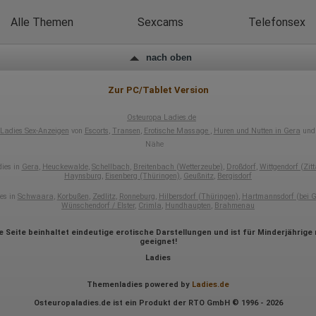
Wirtschaftsraum gekürzt, dies bedeutet, dass alle Daten anonym
erhoben werden. Nur in Ausnahmefällen wird die volle IP-Adresse an
Alle Themen
Sexcams
Telefonsex
einen Server von Google in den USA übertragen und dort gekürzt. Die von
dem Browser des Nutzers übermittelte IP-Adresse wird nicht mit andere
Daten von Google zusammengeführt.
nach oben
Erhobene Informationen zum Besucherverhalten sind folgende:
Herkunft (Land und Stadt)
Zur PC/Tablet Version
Sprache
Betriebssystem
Osteuropa Ladies.de
Gerät (PC, Tablet-PC oder Smartphone)
Ladies Sex-Anzeigen
von
Escorts
,
Transen
,
Erotische Massage
,
Huren und Nutten in Gera
und 
Browser und alle verwendeten Add-ons
Nähe
Auflösung des Computers
Besucherquelle (Facebook, Suchmaschine oder verweisende
ies in
Gera
,
Heuckewalde
,
Schellbach
,
Breitenbach (Wetterzeube)
,
Droßdorf
,
Wittgendorf (Zit
Webseite)
Haynsburg
,
Eisenberg (Thüringen)
,
Geußnitz
,
Bergisdorf
Welche Dateien wurden heruntergeladen?
Welche Videos angeschaut?
es in
Schwaara
,
Korbußen
,
Zedlitz
,
Ronneburg
,
Hilbersdorf (Thüringen)
,
Hartmannsdorf (bei G
Wurden Werbebanner angeklickt?
Wünschendorf / Elster
,
Crimla
,
Hundhaupten
,
Brahmenau
Wohin ging der Besucher? Klickte er auf weitere Seiten des Portals
oder hat er sie komplett verlassen?
e Seite beinhaltet eindeutige erotische Darstellungen und ist für Minderjährige 
Wie lange blieb der Besucher?
geeignet!
Ort der Verarbeitung:
Ladies
Europäische Union & USA
Themenladies powered by
Ladies.de
Hotjar
Osteuropaladies.de ist ein Produkt der RTO GmbH © 1996 - 2026
Wir nutzen Hotjar als Webanalysedient. Es wird verwendet, um Daten