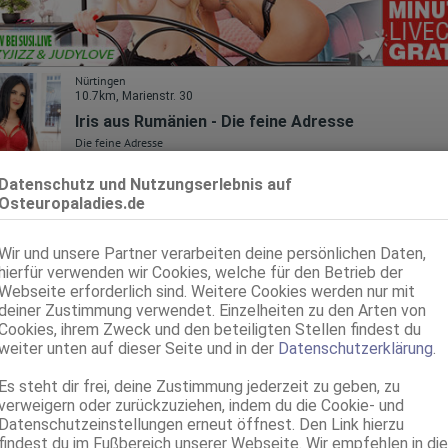
Nürtingen
10.7km, Marienstr. 30
Iris aus Rumänien - Die feine Adresse
Die feine Adresse
28 Jahre, 75C, KF 36, 1.64m, total rasiert, osteuropäisch
ZK, 69, GF6, Franz b. Ihr, BV, Schmu., Kuscheln, Körperküs.
Datenschutz und Nutzungserlebnis auf
Osteuropaladies.de
Nürtingen
10.7km, Marienstr. 30
Wir und unsere Partner verarbeiten deine persönlichen Daten,
NEU KIMI aus Prag - Die feine Adresse
hierfür verwenden wir Cookies, welche für den Betrieb der
Die feine Adresse
Webseite erforderlich sind. Weitere Cookies werden nur mit
95E(DD), KF 46, 1.69m, total rasiert, osteuropäisch
deiner Zustimmung verwendet. Einzelheiten zu den Arten von
69, Franz b. Ihr, BV, Schmu., Kuscheln, Körperküs., AV b. Ihm, DSa
Cookies, ihrem Zweck und den beteiligten Stellen findest du
weiter unten auf dieser Seite und in der
Datenschutzerklärung
.
Nürtingen
11.0km, Max-Eyth-Str. 13
Es steht dir frei, deine Zustimmung jederzeit zu geben, zu
Selin-Neu in deiner Stadt!
verweigern oder zurückzuziehen, indem du die Cookie- und
Datenschutzeinstellungen erneut öffnest. Den Link hierzu
22 Jahre, 80B, KF 36, 1.65m, total rasiert, osteuropäisch
AV, 69, GF6, Franz b. Ihr, BV, Schmu., Kuscheln, Körperküs.
findest du im Fußbereich unserer Webseite. Wir empfehlen in die