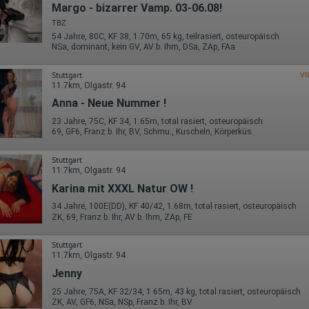
Wohin ging der Besucher? Klickte er auf weitere Seiten des Portals
Margo - bizarrer Vamp. 03-06.08!
oder hat er sie komplett verlassen?
Wie lange blieb der Besucher?
TBZ
54 Jahre, 80C, KF 38, 1.70m, 65 kg, teilrasiert, osteuropäisch
Ort der Verarbeitung:
NSa, dominant, kein GV, AV b. Ihm, DSa, ZAp, FAa
Europäische Union & USA
Hotjar
Stuttgart
VI
11.7km, Olgastr. 94
Wir nutzen Hotjar als Webanalysedient. Es wird verwendet, um Daten
Anna - Neue Nummer !
über das Benutzerverhalten zu sammeln. Hotjar kann auch im Rahmen
von Umfragen und Feedbackfunktionen, die auf unserer Website
23 Jahre, 75C, KF 34, 1.65m, total rasiert, osteuropäisch
eingebunden sind, von Ihnen bereitgestellte Informationen verarbeiten.
69, GF6, Franz b. Ihr, BV, Schmu., Kuscheln, Körperküs.
Herausgeber:
Stuttgart
Hotjar Limited, Malta
11.7km, Olgastr. 94
Erhobene Daten:
Karina mit XXXL Natur OW !
Datum und Uhrzeit des Besuchs
34 Jahre, 100E(DD), KF 40/42, 1.68m, total rasiert, osteuropäisch
Gerätetyp
ZK, 69, Franz b. Ihr, AV b. Ihm, ZAp, FE
Geografischer Standort
IP-Adresse
Stuttgart
Mausbewegungen
11.7km, Olgastr. 94
Besuchte Seiten
Referrer URL
Jenny
Bildschirmauflösung
Eindeutige Gerätekennung
25 Jahre, 75A, KF 32/34, 1.65m, 43 kg, total rasiert, osteuropäisch
Sprachinformationen
ZK, AV, GF6, NSa, NSp, Franz b. Ihr, BV