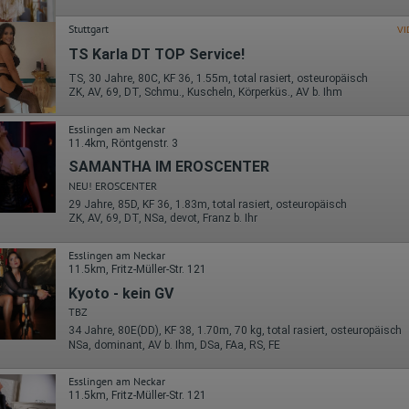
Die erzeugten Informationen über die Benutzung unserer Webseiten
sowie die von dem Browser übermittelte IP-Adresse werden übertragen
Stuttgart
und gespeichert. Dabei können aus den verarbeiteten Daten pseudonym
VI
Nutzungsprofile der Nutzer erstellt werden. Diese Informationen wird
TS Karla DT TOP Service!
Google gegebenenfalls auch an Dritte übertragen, sofern dies gesetzlich
vorgeschrieben wird oder, soweit Dritte diese Daten im Auftrag von
TS, 30 Jahre, 80C, KF 36, 1.55m, total rasiert, osteuropäisch
Google verarbeiten. Die IP-Adresse der Nutzer wird von Google innerhalb
ZK, AV, 69, DT, Schmu., Kuscheln, Körperküs., AV b. Ihm
von Mitgliedstaaten der Europäischen Union oder in anderen
Vertragsstaaten des Abkommens über den Europäischen
Esslingen am Neckar
Wirtschaftsraum gekürzt, dies bedeutet, dass alle Daten anonym
11.4km, Röntgenstr. 3
erhoben werden. Nur in Ausnahmefällen wird die volle IP-Adresse an
einen Server von Google in den USA übertragen und dort gekürzt. Die von
SAMANTHA IM EROSCENTER
dem Browser des Nutzers übermittelte IP-Adresse wird nicht mit andere
NEU! EROSCENTER
Daten von Google zusammengeführt.
29 Jahre, 85D, KF 36, 1.83m, total rasiert, osteuropäisch
ZK, AV, 69, DT, NSa, devot, Franz b. Ihr
Erhobene Informationen zum Besucherverhalten sind folgende:
Herkunft (Land und Stadt)
Esslingen am Neckar
Sprache
11.5km, Fritz-Müller-Str. 121
Betriebssystem
Kyoto - kein GV
Gerät (PC, Tablet-PC oder Smartphone)
Browser und alle verwendeten Add-ons
TBZ
Auflösung des Computers
34 Jahre, 80E(DD), KF 38, 1.70m, 70 kg, total rasiert, osteuropäisch
Besucherquelle (Facebook, Suchmaschine oder verweisende
NSa, dominant, AV b. Ihm, DSa, FAa, RS, FE
Webseite)
Welche Dateien wurden heruntergeladen?
Welche Videos angeschaut?
Esslingen am Neckar
Wurden Werbebanner angeklickt?
11.5km, Fritz-Müller-Str. 121