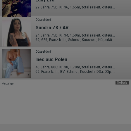
Hotjar
29 Jahre, 75B, KF 36, 1.65m, total rasiert, osteuropäisch
Wir nutzen Hotjar als Webanalysedient. Es wird verwendet, um
Düsseldorf
Daten über das Benutzerverhalten zu sammeln. Hotjar kann
auch im Rahmen von Umfragen und Feedbackfunktionen, die
Sandra ZK / AV
auf unserer Website eingebunden sind, von Ihnen bereitgestellte
Informationen verarbeiten.
24 Jahre, 75B, KF 34, 1.50m, total rasiert, osteuropäisch
69, GF6, Franz b. Ihr, Schmu., Kuscheln, Körperküs., EL, LS
Herausgeber:
Hotjar Limited, Malta
Düsseldorf
Erhobene Daten:
Ines aus Polen
Datum und Uhrzeit des Besuchs
40 Jahre, 80C, KF 38, 1.70m, total rasiert, osteuropäisch
Gerätetyp
69, Franz b. Ihr, BV, Schmu., Kuscheln, DSa, DSp, KBa
Geografischer Standort
IP-Adresse
SolAds
Anzeige
Mausbewegungen
Besuchte Seiten
Referrer URL
Bildschirmauflösung
Eindeutige Gerätekennung
Sprachinformationen
Gerätebestriebssystem
Browser-Typ
Klicks
Domain-Name
Eindeutige Benutzerkennung