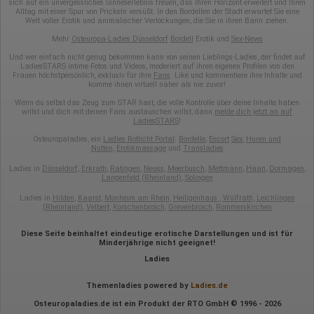
sich auf ein unvergessliches Sinneserlebnis freuen, das Ihren Horizont erweitert und Ihren
Alltag mit einer Spur von Prickeln versüßt. In den Bordellen der Stadt erwartet Sie eine
Welt voller Erotik und animalischer Verlockungen, die Sie in ihren Bann ziehen.
Mehr
Osteuropa-Ladies Düsseldorf
Bordell
Erotik und
Sex-News
Und wer einfach nicht genug bekommen kann von seinen Lieblings-Ladies, der findet auf
LadiesSTARS intime Fotos und Videos, moderiert auf ihren eigenen Profilen von den
Frauen höchstpersönlich, exklusiv für ihre
Fans
. Like und kommentiere ihre Inhalte und
komme ihnen virtuell näher als nie zuvor!
Wenn du selbst das Zeug zum STAR hast, die volle Kontrolle über deine Inhalte haben
willst und dich mit deinen Fans austauschen willst, dann
melde dich jetzt an auf
LadiesSTARS
!
Osteuropaladies, ein
Ladies Rotlicht Portal
:
Bordelle
,
Escort
Sex
,
Huren und
Nutten
,
Erotikmassage
und
Transladies
Ladies in
Düsseldorf
,
Erkrath
,
Ratingen
,
Neuss
,
Meerbusch
,
Mettmann
,
Haan
,
Dormagen
,
Langenfeld (Rheinland)
,
Solingen
Ladies in
Hilden
,
Kaarst
,
Monheim am Rhein
,
Heiligenhaus
,
Wülfrath
,
Leichlingen
(Rheinland)
,
Velbert
,
Korschenbroich
,
Grevenbroich
,
Rommerskirchen
Diese Seite beinhaltet eindeutige erotische Darstellungen und ist für
Minderjährige nicht geeignet!
Ladies
Themenladies powered by
Ladies.de
Osteuropaladies.de ist ein Produkt der RTO GmbH © 1996 - 2026