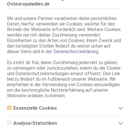
Düsseldorf
VIDEO
Osteuropaladies.de
Karina - Bis zum 16 DA!!!
Wir und unsere Partner verarbeiten deine persönlichen
21 Jahre, 75B, KF 34, 1.60m, 45 kg, total rasiert, osteuropäisch
69, Franz b. Ihr, Schmu., Kuscheln, Körperküs.
Daten, hierfür verwenden wir Cookies, welche für den
Betrieb der Webseite erforderlich sind. Weitere Cookies
Live Sex Cam
werden nur mit deiner Zustimmung verwendet.
Einzelheiten zu den Arten von Cookies, ihrem Zweck und
KasiaGraziela18
LIVE
den beteiligten Stellen findest du weiter unten auf
weibl., 22 Jahre, C, schlank, 1,60m - 1,70m, 51-55kg, europäisch
dieser Seite und in der
Datenschutzerklärung
.
Englisch
Es steht dir frei, deine Zustimmung jederzeit zu geben,
Düsseldorf
VIDEO
zu verweigern oder zurückzuziehen, indem du die Cookie-
Zoe Sakura
und Datenschutzeinstellungen erneut öffnest. Den Link
hierzu findest du im Fußbereich unserer Webseite. Wir
85D, KF 36/38, 1.71m, total rasiert, osteuropäisch
empfehlen in die Verwendung von Cookies einzuwilligen,
ZK, 69, GF6, Franz b. Ihr, BV, Schmu., Kuscheln, Körperküs.
um die bestmögliche Nutzererfahrung auf unserer
Webseite erleben zu können.
Düsseldorf
Jasmine Party Girl (18+)
Essenzielle Cookies
27 Jahre, 75D, KF 38, 1.73m, 67 kg, total rasiert, osteuropäisch
Essenzielle Cookies sind alle notwendigen Cookies, die für den
69, GF6, Franz b. Ihr, Schmu., Kuscheln, Körperküs., KBp, Mast.
Betrieb der Webseite notwendig sind, indem Grundfunktionen
Analyse/Statistiken
ermöglicht werden. Die Webseite kann ohne diese Cookies nicht
Düsseldorf
richtig funktionieren.