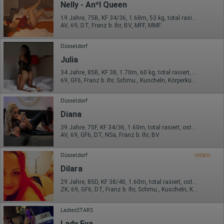
Nelly - An*l Queen
Google innerhalb von Mitgliedstaaten der Europäischen Union
oder in anderen Vertragsstaaten des Abkommens über den
19 Jahre, 75B, KF 34/36, 1.68m, 53 kg, total rasiert, osteuropäisch
Europäischen Wirtschaftsraum gekürzt, dies bedeutet, dass alle
AV, 69, DT, Franz b. Ihr, BV, MFF, MMF
Daten anonym erhoben werden. Nur in Ausnahmefällen wird die
volle IP-Adresse an einen Server von Google in den USA
übertragen und dort gekürzt. Die von dem Browser des Nutzers
Düsseldorf
übermittelte IP-Adresse wird nicht mit anderen Daten von Google
Julia
zusammengeführt.
34 Jahre, 85B, KF 38, 1.70m, 60 kg, total rasiert, osteuropäisch
Erhobene Informationen zum Besucherverhalten sind folgende:
69, GF6, Franz b. Ihr, Schmu., Kuscheln, Körperküs., Mast., FE
Herkunft (Land und Stadt)
Sprache
Düsseldorf
Betriebssystem
Diana
Gerät (PC, Tablet-PC oder Smartphone)
Browser und alle verwendeten Add-ons
39 Jahre, 75F, KF 34/36, 1.60m, total rasiert, osteuropäisch
Auflösung des Computers
AV, 69, GF6, DT, NSa, Franz b. Ihr, BV
Besucherquelle (Facebook, Suchmaschine oder
verweisende Webseite)
Düsseldorf
VIDEO
Welche Dateien wurden heruntergeladen?
Welche Videos angeschaut?
Dilara
Wurden Werbebanner angeklickt?
Wohin ging der Besucher? Klickte er auf weitere Seiten des
29 Jahre, 85D, KF 38/40, 1.60m, total rasiert, osteuropäisch
Portals oder hat er sie komplett verlassen?
ZK, 69, GF6, DT, Franz b. Ihr, Schmu., Kuscheln, Körperküs.
Wie lange blieb der Besucher?
LadiesSTARS
Ort der Verarbeitung:
Europäische Union & USA
Lady Eva