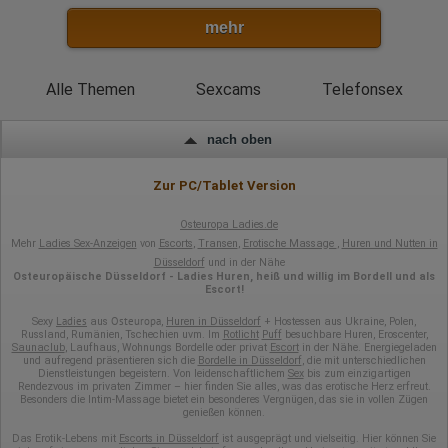
Antworten auf Umfragen
mehr
Ort der Verarbeitung:
Europäische Union
Alle Themen
Sexcams
Telefonsex
Rechtliche Grundlage der Verarbeitung
Art. 6 Abs. 1 S. 1 lit. a DSGVO
nach oben
Zur PC/Tablet Version
Osteuropa Ladies.de
Mehr
Ladies Sex-Anzeigen
von
Escorts
,
Transen
,
Erotische Massage
,
Huren und Nutten in
Düsseldorf
und in der Nähe
Osteuropäische Düsseldorf - Ladies Huren, heiß und willig im Bordell und als
Escort!
Ladies
Osteuropa
Sexy
aus
,
Huren in Düsseldorf
+ Hostessen aus Ukraine, Polen,
Russland, Rumänien, Tschechien uvm. Im
Rotlicht
Puff
besuchbare Huren, Eroscenter,
Saunaclub
, Laufhaus, Wohnungs Bordelle oder privat
Escort
in der Nähe. Energiegeladen
und aufregend präsentieren sich die
Bordelle in Düsseldorf
, die mit unterschiedlichen
Dienstleistungen begeistern. Von leidenschaftlichem
Sex
bis zum einzigartigen
Rendezvous im privaten Zimmer – hier finden Sie alles, was das erotische Herz erfreut.
Besonders die Intim-Massage bietet ein besonderes Vergnügen, das sie in vollen Zügen
genießen können.
Das Erotik-Lebens mit
Escorts in Düsseldorf
ist ausgeprägt und vielseitig. Hier können Sie