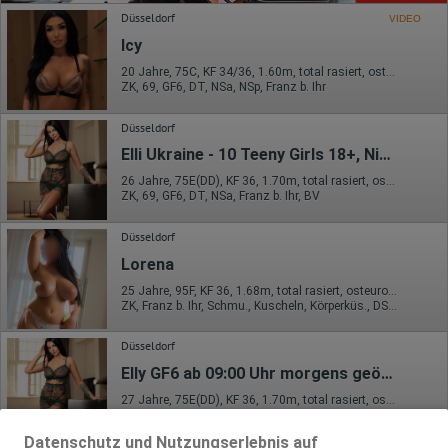
Düsseldorf
VIDEO
Icy
20 Jahre, 75C, KF 34/36, 1.60m, total rasiert, osteuropäisch
ZK, 69, GF6, DT, NSa, NSp, Franz b. Ihr
Düsseldorf
Elli Ukraine - 10 Teeny Girls 18+, Night and Day
26 Jahre, 75E(DD), KF 36, 1.70m, total rasiert, osteuropäisch
ZK, 69, GF6, DT, NSa, Franz b. Ihr, BV
Düsseldorf
Lorena
25 Jahre, 95F, KF 36, 1.68m, total rasiert, osteuropäisch
ZK, Franz b. Ihr, Schmu., Kuscheln, Körperküs., DSp, ZAp, KBp
Düsseldorf
Elly GF6 ab 09:00 Uhr morgens geöffnet
27 Jahre, 75E(DD), KF 36, 1.70m, total rasiert, osteuropäisch
ZK, 69, GF6, DT, NSa, Franz b. Ihr, BV
Datenschutz und Nutzungserlebnis auf