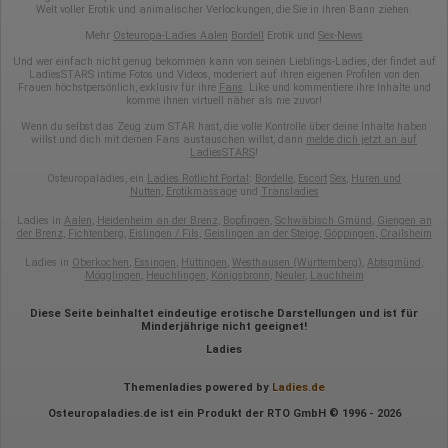
Gerätetyp
Welt voller Erotik und animalischer Verlockungen, die Sie in ihren Bann ziehen.
Geografischer Standort
Mehr
Osteuropa-Ladies Aalen
Bordell
Erotik und
Sex-News
IP-Adresse
Mausbewegungen
Und wer einfach nicht genug bekommen kann von seinen Lieblings-Ladies, der findet auf
Besuchte Seiten
LadiesSTARS intime Fotos und Videos, moderiert auf ihren eigenen Profilen von den
Referrer URL
Frauen höchstpersönlich, exklusiv für ihre
Fans
. Like und kommentiere ihre Inhalte und
Bildschirmauflösung
komme ihnen virtuell näher als nie zuvor!
Eindeutige Gerätekennung
Wenn du selbst das Zeug zum STAR hast, die volle Kontrolle über deine Inhalte haben
Sprachinformationen
willst und dich mit deinen Fans austauschen willst, dann
melde dich jetzt an auf
Gerätebestriebssystem
LadiesSTARS
!
Browser-Typ
Osteuropaladies, ein
Ladies Rotlicht Portal
:
Bordelle
,
Escort
Sex
,
Huren und
Klicks
Nutten
,
Erotikmassage
und
Transladies
Domain-Name
Eindeutige Benutzerkennung
Ladies in
Aalen
,
Heidenheim an der Brenz
,
Bopfingen
,
Schwäbisch Gmünd
,
Giengen an
Antworten auf Umfragen
der Brenz
,
Fichtenberg
,
Eislingen / Fils
,
Geislingen an der Steige
,
Göppingen
,
Crailsheim
Ort der Verarbeitung:
Ladies in
Oberkochen
,
Essingen
,
Hüttingen
,
Westhausen (Württemberg)
,
Abtsgmünd
,
Europäische Union
Mögglingen
,
Heuchlingen
,
Königsbronn
,
Neuler
,
Lauchheim
Rechtliche Grundlage der Verarbeitung
Diese Seite beinhaltet eindeutige erotische Darstellungen und ist für
Art. 6 Abs. 1 S. 1 lit. a DSGVO
Minderjährige nicht geeignet!
Ladies
Themenladies powered by
Ladies.de
Osteuropaladies.de ist ein Produkt der RTO GmbH © 1996 - 2026