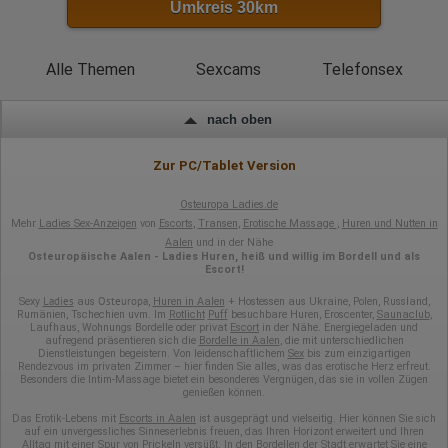
Umkreis 30km
Browser und alle verwendeten Add-ons
Auflösung des Computers
Besucherquelle (Facebook, Suchmaschine oder
verweisende Webseite)
Alle Themen
Sexcams
Telefonsex
Welche Dateien wurden heruntergeladen?
Welche Videos angeschaut?
Wurden Werbebanner angeklickt?
nach oben
Wohin ging der Besucher? Klickte er auf weitere Seiten des
Portals oder hat er sie komplett verlassen?
Wie lange blieb der Besucher?
Zur PC/Tablet Version
Ort der Verarbeitung:
Europäische Union & USA
Osteuropa Ladies.de
Mehr
Ladies Sex-Anzeigen
von
Escorts
,
Transen
,
Erotische Massage
,
Huren und Nutten in
Hotjar
Aalen
und in der Nähe
Osteuropäische Aalen - Ladies Huren, heiß und willig im Bordell und als
Wir nutzen Hotjar als Webanalysedient. Es wird verwendet, um
Escort!
Daten über das Benutzerverhalten zu sammeln. Hotjar kann
auch im Rahmen von Umfragen und Feedbackfunktionen, die
Ladies
Osteuropa
Sexy
aus
,
Huren in Aalen
+ Hostessen aus Ukraine, Polen, Russland,
auf unserer Website eingebunden sind, von Ihnen bereitgestellte
Rumänien, Tschechien uvm. Im
Rotlicht
Puff
besuchbare Huren, Eroscenter,
Saunaclub
,
Laufhaus, Wohnungs Bordelle oder privat
Escort
in der Nähe. Energiegeladen und
Informationen verarbeiten.
aufregend präsentieren sich die
Bordelle in Aalen
, die mit unterschiedlichen
Dienstleistungen begeistern. Von leidenschaftlichem
Sex
bis zum einzigartigen
Herausgeber:
Rendezvous im privaten Zimmer – hier finden Sie alles, was das erotische Herz erfreut.
Hotjar Limited, Malta
Besonders die Intim-Massage bietet ein besonderes Vergnügen, das sie in vollen Zügen
genießen können.
Erhobene Daten:
Das Erotik-Lebens mit
Escorts in Aalen
ist ausgeprägt und vielseitig. Hier können Sie sich
auf ein unvergessliches Sinneserlebnis freuen, das Ihren Horizont erweitert und Ihren
Datum und Uhrzeit des Besuchs
Alltag mit einer Spur von Prickeln versüßt. In den Bordellen der Stadt erwartet Sie eine