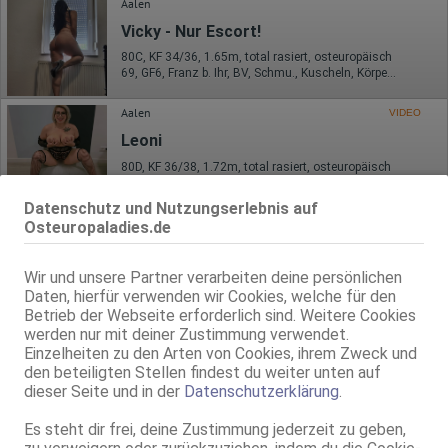
Aalen
Vicky - Nur Escort!
80C, KF 34/36, 1.65m, total rasiert, osteuropäisch
69, GF6, Franz b. Ihr, BV, Schmu., Kuscheln, Körperküs., DSa
Aalen
VIDEO
Leoni
80D, KF 36/38, 1.72m, total rasiert, osteuropäisch
69, GF6, DT, Franz b. Ihr, BV, Schmu., Kuscheln, Körperküs.
Datenschutz und Nutzungserlebnis auf
Heidenheim an der Brenz
Osteuropaladies.de
Natti
Wir und unsere Partner verarbeiten deine persönlichen
20 Jahre, 70B, KF 32, 1.60m, total rasiert, osteuropäisch
69, GF6, Franz b. Ihr, BV, Schmu., Kuscheln, EL, Mast.
Daten, hierfür verwenden wir Cookies, welche für den
Betrieb der Webseite erforderlich sind. Weitere Cookies
werden nur mit deiner Zustimmung verwendet.
Einzelheiten zu den Arten von Cookies, ihrem Zweck und
den beteiligten Stellen findest du weiter unten auf
dieser Seite und in der
Datenschutzerklärung
.
Es steht dir frei, deine Zustimmung jederzeit zu geben,