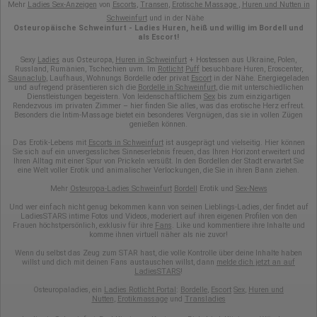
Mehr
Ladies Sex-Anzeigen
von
Escorts
,
Transen
,
Erotische Massage
,
Huren und Nutten in
Eindeutige Gerätekennung
Sprachinformationen
Schweinfurt
und in der Nähe
Gerätebestriebssystem
Osteuropäische Schweinfurt - Ladies Huren, heiß und willig im Bordell und
als Escort!
Browser-Typ
Klicks
Ladies
Osteuropa
Sexy
aus
,
Huren in Schweinfurt
+ Hostessen aus Ukraine, Polen,
Domain-Name
Russland, Rumänien, Tschechien uvm. Im
Rotlicht
Puff
besuchbare Huren, Eroscenter,
Eindeutige Benutzerkennung
Saunaclub
, Laufhaus, Wohnungs Bordelle oder privat
Escort
in der Nähe. Energiegeladen
Antworten auf Umfragen
und aufregend präsentieren sich die
Bordelle in Schweinfurt
, die mit unterschiedlichen
Dienstleistungen begeistern. Von leidenschaftlichem
Sex
bis zum einzigartigen
Ort der Verarbeitung:
Rendezvous im privaten Zimmer – hier finden Sie alles, was das erotische Herz erfreut.
Besonders die Intim-Massage bietet ein besonderes Vergnügen, das sie in vollen Zügen
Europäische Union
genießen können.
Rechtliche Grundlage der Verarbeitung
Das Erotik-Lebens mit
Escorts in Schweinfurt
ist ausgeprägt und vielseitig. Hier können
Art. 6 Abs. 1 S. 1 lit. a DSGVO
Sie sich auf ein unvergessliches Sinneserlebnis freuen, das Ihren Horizont erweitert und
Ihren Alltag mit einer Spur von Prickeln versüßt. In den Bordellen der Stadt erwartet Sie
eine Welt voller Erotik und animalischer Verlockungen, die Sie in ihren Bann ziehen.
Mehr
Osteuropa-Ladies Schweinfurt
Bordell
Erotik und
Sex-News
Und wer einfach nicht genug bekommen kann von seinen Lieblings-Ladies, der findet auf
LadiesSTARS intime Fotos und Videos, moderiert auf ihren eigenen Profilen von den
Frauen höchstpersönlich, exklusiv für ihre
Fans
. Like und kommentiere ihre Inhalte und
komme ihnen virtuell näher als nie zuvor!
Wenn du selbst das Zeug zum STAR hast, die volle Kontrolle über deine Inhalte haben
willst und dich mit deinen Fans austauschen willst, dann
melde dich jetzt an auf
LadiesSTARS
!
Osteuropaladies, ein
Ladies Rotlicht Portal
:
Bordelle
,
Escort
Sex
,
Huren und
Nutten
,
Erotikmassage
und
Transladies