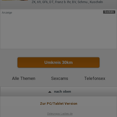
Wurden Werbebanner angeklickt?
ZK, 69, GF6, DT, Franz b. Ihr, BV, Schmu., Kuscheln
Wohin ging der Besucher? Klickte er auf weitere Seiten des
Portals oder hat er sie komplett verlassen?
SolAds
Anzeige
Wie lange blieb der Besucher?
Ort der Verarbeitung:
Europäische Union & USA
Hotjar
Wir nutzen Hotjar als Webanalysedient. Es wird verwendet, um
Daten über das Benutzerverhalten zu sammeln. Hotjar kann
auch im Rahmen von Umfragen und Feedbackfunktionen, die
auf unserer Website eingebunden sind, von Ihnen bereitgestellte
Informationen verarbeiten.
Umkreis 30km
Herausgeber:
Hotjar Limited, Malta
Erhobene Daten:
Alle Themen
Sexcams
Telefonsex
Datum und Uhrzeit des Besuchs
Gerätetyp
nach oben
Geografischer Standort
IP-Adresse
Mausbewegungen
Zur PC/Tablet Version
Besuchte Seiten
Referrer URL
Osteuropa Ladies.de
Bildschirmauflösung