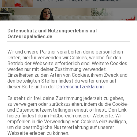
Datenschutz und Nutzungserlebnis auf
Osteuropaladies.de
Wir und unsere Partner verarbeiten deine persönlichen
Daten, hierfür verwenden wir Cookies, welche für den
Schweinfurt
Betrieb der Webseite erforderlich sind. Weitere Cookies
Geile Sarah UD & NS- Nur bis Freitag vor Ort!
werden nur mit deiner Zustimmung verwendet.
28 Jahre, 75B, KF 34/36, 1.72m, total rasiert, osteuropäisch
Einzelheiten zu den Arten von Cookies, ihrem Zweck und
69, NSa, Franz b. Ihr, BV, MFF, Schmu., Kuscheln, Körperküs.
den beteiligten Stellen findest du weiter unten auf
dieser Seite und in der
Datenschutzerklärung
.
Schweinfurt
Es steht dir frei, deine Zustimmung jederzeit zu geben,
NICKI! KEIN WHATS-APP
zu verweigern oder zurückzuziehen, indem du die Cookie-
42 Jahre, 75E(DD), KF 34/36, 1.65m, 59 kg, total rasiert, osteuropäisch
und Datenschutzeinstellungen erneut öffnest. Den Link
69, GF6, Franz b. Ihr, BV, Schmu., Kuscheln, Körperküs., DSa
hierzu findest du im Fußbereich unserer Webseite. Wir
empfehlen in die Verwendung von Cookies einzuwilligen,
Schweinfurt
um die bestmögliche Nutzererfahrung auf unserer
Lada! KEIN WHATS-APP
Webseite erleben zu können.