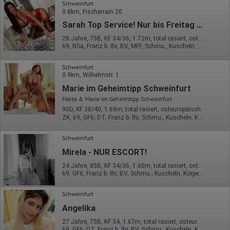
Schweinfurt
0.8km, Fischerrain 20
Sarah Top Service! Nur bis Freitag vor Ort!
28 Jahre, 75B, KF 34/36, 1.72m, total rasiert, osteuropäisch
69, NSa, Franz b. Ihr, BV, MFF, Schmu., Kuscheln, Körperküs.
Schweinfurt
0.9km, Wilhelmstr. 1
Marie im Geheimtipp Schweinfurt
Marta & Marie im Geheimtipp Schweinfurt
90D, KF 38/40, 1.68m, total rasiert, osteuropäisch
ZK, 69, GF6, DT, Franz b. Ihr, Schmu., Kuscheln, Körperküs.
Schweinfurt
Mirela - NUR ESCORT!
24 Jahre, 85B, KF 34/36, 1.60m, total rasiert, osteuropäisch
69, GF6, Franz b. Ihr, BV, Schmu., Kuscheln, Körperküs., DSa
Schweinfurt
Angelika
27 Jahre, 75B, KF 34, 1.67m, total rasiert, osteuropäisch
69, GF6, DT, Franz b. Ihr, BV, Schmu., Kuscheln, Körperküs.