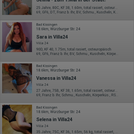
Webseiten sowie die von dem Browser übermittelte IP-Adresse
werden übertragen und gespeichert. Dabei können aus den
25 Jahre, 80C, KF 38, 1.60m, total rasiert, osteuropäisch
verarbeiteten Daten pseudonyme Nutzungsprofile der Nutzer
69, GF6, DT, Franz b. Ihr, BV, Schmu., Kuscheln, Körperküs.
erstellt werden. Diese Informationen wird Google gegebenenfalls
auch an Dritte übertragen, sofern dies gesetzlich
Bad Kissingen
vorgeschrieben wird oder, soweit Dritte diese Daten im Auftrag
18.6km, Würzburger Str. 24
von Google verarbeiten. Die IP-Adresse der Nutzer wird von
Google innerhalb von Mitgliedstaaten der Europäischen Union
Sara in Villa24
oder in anderen Vertragsstaaten des Abkommens über den
Villa 24
Europäischen Wirtschaftsraum gekürzt, dies bedeutet, dass alle
Daten anonym erhoben werden. Nur in Ausnahmefällen wird die
90D, KF 40, 1.75m, total rasiert, osteuropäisch
volle IP-Adresse an einen Server von Google in den USA
69, GF6, Franz b. Ihr, BV, Schmu., Kuscheln, Körperküs., Mast.
übertragen und dort gekürzt. Die von dem Browser des Nutzers
übermittelte IP-Adresse wird nicht mit anderen Daten von Google
Bad Kissingen
zusammengeführt.
18.6km, Würzburger Str. 24
Vanessa in Villa24
Erhobene Informationen zum Besucherverhalten sind folgende:
Villa 24
Herkunft (Land und Stadt)
27 Jahre, 75B, KF 38, 1.65m, total rasiert, osteuropäisch
Sprache
69, Franz b. Ihr, Schmu., Kuscheln, Körperküs., RS, FE
Betriebssystem
Gerät (PC, Tablet-PC oder Smartphone)
Browser und alle verwendeten Add-ons
Bad Kissingen
Auflösung des Computers
18.6km, Würzburger Str. 24
Besucherquelle (Facebook, Suchmaschine oder
Selena in Villa24
verweisende Webseite)
Welche Dateien wurden heruntergeladen?
Villa 24
Welche Videos angeschaut?
35 Jahre, 75C, KF 36, 1.65m, 56 kg, total rasiert, osteuropäisch