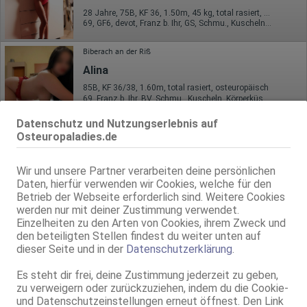
28 Jahre, 75B, KF 36, 1.50m, 45 kg, total rasiert, osteuropäisch
69, GF6, devot, Franz b. Ihr, GS, Schmu., Kuscheln, Körperküs.
Biberach an der Riß
Alina
85B, KF 36/38, 1.60m, total rasiert, osteuropäisch
69, Franz b. Ihr, BV, Schmu., Kuscheln, Körperküs., DSa, DSp
Datenschutz und Nutzungserlebnis auf
Villingen-Schwenningen
Osteuropaladies.de
In Schalmen 17
Viktoria - NEU NEU!
Wir und unsere Partner verarbeiten deine persönlichen
36 Jahre, 75D, KF 36, 1.65m, total rasiert, osteuropäisch
Daten, hierfür verwenden wir Cookies, welche für den
ZK, 69, GF6, NSa, BV, Schmu., Kuscheln, Körperküs.
Betrieb der Webseite erforderlich sind. Weitere Cookies
werden nur mit deiner Zustimmung verwendet.
Ravensburg
Rosmarinstr. 7
Einzelheiten zu den Arten von Cookies, ihrem Zweck und
den beteiligten Stellen findest du weiter unten auf
Ema-Ganz neu
dieser Seite und in der
Datenschutzerklärung
.
20 Jahre, 75B, KF 34, 1.65m, total rasiert, osteuropäisch
ZK, 69, GF6, DT, Franz b. Ihr, BV, MFF
Es steht dir frei, deine Zustimmung jederzeit zu geben,
zu verweigern oder zurückzuziehen, indem du die Cookie-
und Datenschutzeinstellungen erneut öffnest. Den Link