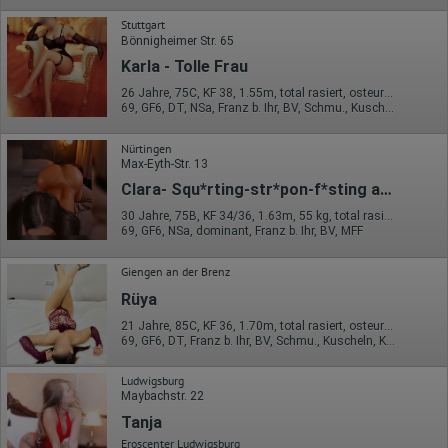
Herausgeber:
Google Ireland Limited
Stuttgart
Bönnigheimer Str. 65
Erhobene Daten:
Karla - Tolle Frau
Die erzeugten Informationen über die Benutzung unserer
Webseiten sowie die von dem Browser übermittelte IP-Adresse
26 Jahre, 75C, KF 38, 1.55m, total rasiert, osteuropäisch
werden übertragen und gespeichert. Dabei können aus den
69, GF6, DT, NSa, Franz b. Ihr, BV, Schmu., Kuscheln
verarbeiteten Daten pseudonyme Nutzungsprofile der Nutzer
erstellt werden. Diese Informationen wird Google gegebenenfalls
Nürtingen
auch an Dritte übertragen, sofern dies gesetzlich
Max-Eyth-Str. 13
vorgeschrieben wird oder, soweit Dritte diese Daten im Auftrag
von Google verarbeiten. Die IP-Adresse der Nutzer wird von
Clara- Squ*rting-str*pon-f*sting aktiv!
Google innerhalb von Mitgliedstaaten der Europäischen Union
oder in anderen Vertragsstaaten des Abkommens über den
30 Jahre, 75B, KF 34/36, 1.63m, 55 kg, total rasiert, osteuropäisch
Europäischen Wirtschaftsraum gekürzt, dies bedeutet, dass alle
69, GF6, NSa, dominant, Franz b. Ihr, BV, MFF
Daten anonym erhoben werden. Nur in Ausnahmefällen wird die
volle IP-Adresse an einen Server von Google in den USA
Giengen an der Brenz
übertragen und dort gekürzt. Die von dem Browser des Nutzers
übermittelte IP-Adresse wird nicht mit anderen Daten von Google
Rüya
zusammengeführt.
21 Jahre, 85C, KF 36, 1.70m, total rasiert, osteuropäisch
Erhobene Informationen zum Besucherverhalten sind folgende:
69, GF6, DT, Franz b. Ihr, BV, Schmu., Kuscheln, Körperküs.
Herkunft (Land und Stadt)
Ludwigsburg
Sprache
Maybachstr. 22
Betriebssystem
Gerät (PC, Tablet-PC oder Smartphone)
Tanja
Browser und alle verwendeten Add-ons
Eroscenter Ludwigsburg