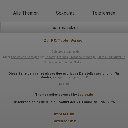
IP-Adresse
Mausbewegungen
Besuchte Seiten
Alle Themen
Sexcams
Telefonsex
Referrer URL
Bildschirmauflösung
Eindeutige Gerätekennung
nach oben
Sprachinformationen
Gerätebestriebssystem
Browser-Typ
Zur PC/Tablet Version
Klicks
Domain-Name
Osteuropa Ladies.de
Eindeutige Benutzerkennung
Antworten auf Umfragen
Mehr
Ladies Sex-Anzeigen
von
Escorts
,
Transen
,
Erotische Massage
,
Huren und Nutten in
Schwaben
und in der Nähe
Ort der Verarbeitung:
Europäische Union
Diese Seite beinhaltet eindeutige erotische Darstellungen und ist für
Minderjährige nicht geeignet!
Rechtliche Grundlage der Verarbeitung
Art. 6 Abs. 1 S. 1 lit. a DSGVO
Ladies
Themenladies powered by
Ladies.de
Osteuropaladies.de ist ein Produkt der RTO GmbH © 1996 - 2026
Impressum
Datenschutz