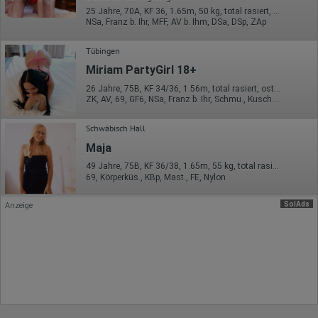
Auflösung des Computers
25 Jahre, 70A, KF 36, 1.65m, 50 kg, total rasiert, osteuropäisch
Besucherquelle (Facebook, Suchmaschine oder
NSa, Franz b. Ihr, MFF, AV b. Ihm, DSa, DSp, ZAp
verweisende Webseite)
Welche Dateien wurden heruntergeladen?
Welche Videos angeschaut?
Tübingen
Wurden Werbebanner angeklickt?
Miriam PartyGirl 18+
Wohin ging der Besucher? Klickte er auf weitere Seiten des
Portals oder hat er sie komplett verlassen?
26 Jahre, 75B, KF 34/36, 1.56m, total rasiert, osteuropäisch
Wie lange blieb der Besucher?
ZK, AV, 69, GF6, NSa, Franz b. Ihr, Schmu., Kuscheln
Ort der Verarbeitung:
Europäische Union & USA
Schwäbisch Hall
Maja
Hotjar
49 Jahre, 75B, KF 36/38, 1.65m, 55 kg, total rasiert, osteuropäisch
Wir nutzen Hotjar als Webanalysedient. Es wird verwendet, um
69, Körperküs., KBp, Mast., FE, Nylon
Daten über das Benutzerverhalten zu sammeln. Hotjar kann
auch im Rahmen von Umfragen und Feedbackfunktionen, die
auf unserer Website eingebunden sind, von Ihnen bereitgestellte
SolAds
Anzeige
Informationen verarbeiten.
Herausgeber:
Hotjar Limited, Malta
Erhobene Daten:
Datum und Uhrzeit des Besuchs
Gerätetyp
Geografischer Standort