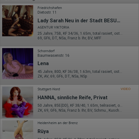
Friedrichshafen
Dietostr. 11
Lady Sarah Neu in der Stadt BESUCHBAR UND HAUSE UND HOTELBESUCHE
AGENTUR VIKTORIA
25 Jahre, 75B, KF 34/36, 1.65m, total rasiert, osteuropäisch
69, GF6, DT, NSa, Franz b. Ihr, BV, MFF
Schorndorf
Baumwasenstr. 16
Lena
45 Jahre, 80D, KF 36/38, 1.63m, total rasiert, osteuropäisch
ZK, AV, 69, GF6, DT, NSa, NSp
Stuttgart-Nord
VIDEO
HANNA, sinnliche Reife, Privat
50 Jahre, 85E(DD), KF 38/40, 1.65m, teilrasiert, osteuropäisch
ZK, 69, GF6, NSa, Franz b. Ihr, BV, Schmu., Kuscheln
Heidenheim an der Brenz
Rüya