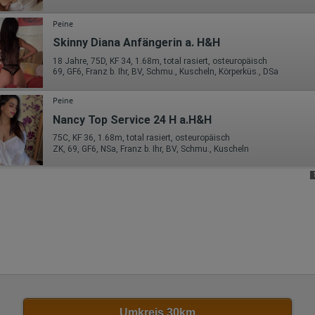
Wohin ging der Besucher? Klickte er auf weitere Seiten des Portals
oder hat er sie komplett verlassen?
Wie lange blieb der Besucher?
Peine
Skinny Diana Anfängerin a. H&H
Ort der Verarbeitung:
Europäische Union & USA
18 Jahre, 75D, KF 34, 1.68m, total rasiert, osteuropäisch
69, GF6, Franz b. Ihr, BV, Schmu., Kuscheln, Körperküs., DSa
Hotjar
Wir nutzen Hotjar als Webanalysedient. Es wird verwendet, um Daten
Peine
über das Benutzerverhalten zu sammeln. Hotjar kann auch im Rahmen
Nancy Top Service 24 H a.H&H
von Umfragen und Feedbackfunktionen, die auf unserer Website
eingebunden sind, von Ihnen bereitgestellte Informationen verarbeiten.
75C, KF 36, 1.68m, total rasiert, osteuropäisch
ZK, 69, GF6, NSa, Franz b. Ihr, BV, Schmu., Kuscheln
Herausgeber:
Hotjar Limited, Malta
Erhobene Daten:
Datum und Uhrzeit des Besuchs
Gerätetyp
Geografischer Standort
IP-Adresse
Mausbewegungen
Besuchte Seiten
Referrer URL
Bildschirmauflösung
Eindeutige Gerätekennung
Sprachinformationen
Umkreis 30km