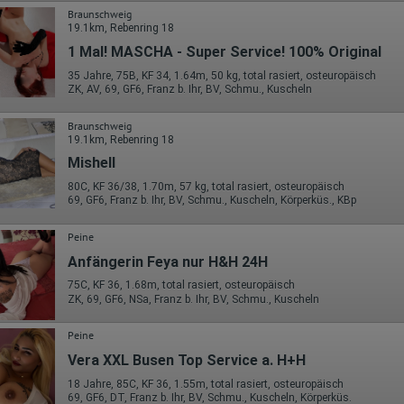
Die erzeugten Informationen über die Benutzung unserer Webseiten
Braunschweig
sowie die von dem Browser übermittelte IP-Adresse werden übertragen
19.1km, Rebenring 18
und gespeichert. Dabei können aus den verarbeiteten Daten pseudonym
Nutzungsprofile der Nutzer erstellt werden. Diese Informationen wird
1 Mal! MASCHA - Super Service! 100% Original
Google gegebenenfalls auch an Dritte übertragen, sofern dies gesetzlich
vorgeschrieben wird oder, soweit Dritte diese Daten im Auftrag von
35 Jahre, 75B, KF 34, 1.64m, 50 kg, total rasiert, osteuropäisch
Google verarbeiten. Die IP-Adresse der Nutzer wird von Google innerhalb
ZK, AV, 69, GF6, Franz b. Ihr, BV, Schmu., Kuscheln
von Mitgliedstaaten der Europäischen Union oder in anderen
Vertragsstaaten des Abkommens über den Europäischen
Braunschweig
Wirtschaftsraum gekürzt, dies bedeutet, dass alle Daten anonym
19.1km, Rebenring 18
erhoben werden. Nur in Ausnahmefällen wird die volle IP-Adresse an
einen Server von Google in den USA übertragen und dort gekürzt. Die von
Mishell
dem Browser des Nutzers übermittelte IP-Adresse wird nicht mit andere
80C, KF 36/38, 1.70m, 57 kg, total rasiert, osteuropäisch
Daten von Google zusammengeführt.
69, GF6, Franz b. Ihr, BV, Schmu., Kuscheln, Körperküs., KBp
Erhobene Informationen zum Besucherverhalten sind folgende:
Peine
Herkunft (Land und Stadt)
Sprache
Anfängerin Feya nur H&H 24H
Betriebssystem
75C, KF 36, 1.68m, total rasiert, osteuropäisch
Gerät (PC, Tablet-PC oder Smartphone)
ZK, 69, GF6, NSa, Franz b. Ihr, BV, Schmu., Kuscheln
Browser und alle verwendeten Add-ons
Auflösung des Computers
Besucherquelle (Facebook, Suchmaschine oder verweisende
Peine
Webseite)
Vera XXL Busen Top Service a. H+H
Welche Dateien wurden heruntergeladen?
Welche Videos angeschaut?
18 Jahre, 85C, KF 36, 1.55m, total rasiert, osteuropäisch
Wurden Werbebanner angeklickt?
69, GF6, DT, Franz b. Ihr, BV, Schmu., Kuscheln, Körperküs.