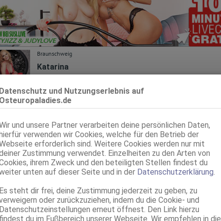
Braunschweig
Katarina
32 Jahre, 85D, KF 36/38, 1.68m, total rasiert, osteuropäisch
ZK, AV, 69, GF6, DT, Franz b. Ihr, BV
Datenschutz und Nutzungserlebnis auf
Osteuropaladies.de
Braunschweig
Anfängerin Feya nur H&H 24H
Wir und unsere Partner verarbeiten deine persönlichen Daten,
hierfür verwenden wir Cookies, welche für den Betrieb der
75C, KF 36, 1.68m, total rasiert, osteuropäisch
ZK, 69, GF6, NSa, Franz b. Ihr, BV, Schmu., Kuscheln
Webseite erforderlich sind. Weitere Cookies werden nur mit
deiner Zustimmung verwendet. Einzelheiten zu den Arten von
Braunschweig
Cookies, ihrem Zweck und den beteiligten Stellen findest du
weiter unten auf dieser Seite und in der
Datenschutzerklärung
.
Melisa - 24/7
25 Jahre, 80B, KF 34/36, 1.65m, total rasiert, osteuropäisch
Es steht dir frei, deine Zustimmung jederzeit zu geben, zu
69, GF6, DT, Franz b. Ihr, BV, Schmu., Kuscheln, Körperküs.
verweigern oder zurückzuziehen, indem du die Cookie- und
Datenschutzeinstellungen erneut öffnest. Den Link hierzu
Braunschweig
findest du im Fußbereich unserer Webseite. Wir empfehlen in die