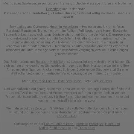
Mehr
Ladies Sex-Anzeigen
von
Escorts
,
Transen
,
Erotische Massage
,
Huren und Nutten in
Heidelberg
und in der Nähe
Osteuropäische Heidelberg - Ladies Huren, heiß und willig im Bordell und als
Escort!
Ladies
Osteuropa
Sexy
aus
,
Huren in Heidelberg
+ Hostessen aus Ukraine, Polen,
Russland, Rumänien, Tschechien uvm. Im
Rotlicht
Puff
besuchbare Huren, Eroscenter,
Saunaclub
, Laufhaus, Wohnungs Bordelle oder privat
Escort
in der Nähe. Energiegeladen
und aufregend präsentieren sich die
Bordelle in Heidelberg
, die mit unterschiedlichen
Dienstleistungen begeistern. Von leidenschaftlichem
Sex
bis zum einzigartigen
Rendezvous im privaten Zimmer – hier finden Sie alles, was das erotische Herz erfreut.
Besonders die Intim-Massage bietet ein besonderes Vergnügen, das sie in vollen Zügen
genießen können.
Das Erotik-Lebens mit
Escorts in Heidelberg
ist ausgeprägt und vielseitig. Hier können Sie
sich auf ein unvergessliches Sinneserlebnis freuen, das Ihren Horizont erweitert und Ihren
Alltag mit einer Spur von Prickeln versüßt. In den Bordellen der Stadt erwartet Sie eine
Welt voller Erotik und animalischer Verlockungen, die Sie in ihren Bann ziehen.
Mehr
Osteuropa-Ladies Heidelberg
Bordell
Erotik und
Sex-News
Und wer einfach nicht genug bekommen kann von seinen Lieblings-Ladies, der findet auf
LadiesSTARS intime Fotos und Videos, moderiert auf ihren eigenen Profilen von den
Frauen höchstpersönlich, exklusiv für ihre
Fans
. Like und kommentiere ihre Inhalte und
komme ihnen virtuell näher als nie zuvor!
Wenn du selbst das Zeug zum STAR hast, die volle Kontrolle über deine Inhalte haben
willst und dich mit deinen Fans austauschen willst, dann
melde dich jetzt an auf
LadiesSTARS
!
Osteuropaladies, ein
Ladies Rotlicht Portal
:
Bordelle
,
Escort
Sex
,
Huren und
Nutten
,
Erotikmassage
und
Transladies