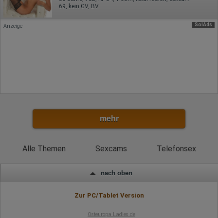
Eindeutige Gerätekennung
69, kein GV, BV
Sprachinformationen
Gerätebestriebssystem
SolAds
Anzeige
Browser-Typ
Klicks
Domain-Name
Eindeutige Benutzerkennung
Antworten auf Umfragen
Ort der Verarbeitung:
Europäische Union
Rechtliche Grundlage der Verarbeitung
Art. 6 Abs. 1 S. 1 lit. a DSGVO
mehr
Alle Themen
Sexcams
Telefonsex
nach oben
Zur PC/Tablet Version
Osteuropa Ladies.de