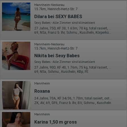
Webseiten sowie die von dem Browser übermittelte IP-Adresse
Mannheim-Neckarau
werden übertragen und gespeichert. Dabei können aus den
15.7km, Heinrich-Hertz-Str. 7
verarbeiteten Daten pseudonyme Nutzungsprofile der Nutzer
erstellt werden. Diese Informationen wird Google gegebenenfalls
Dilara bei SEXY BABES
auch an Dritte übertragen, sofern dies gesetzlich
Sexy Babes - Alle Zimmer sind klimatisiert
vorgeschrieben wird oder, soweit Dritte diese Daten im Auftrag
27 Jahre, 75D, KF 38, 1.63m, 70 kg, total rasiert, osteuropäisch
von Google verarbeiten. Die IP-Adresse der Nutzer wird von
69, NSa, Franz b. Ihr, Schmu., Kuscheln, Körperküs., AV b. Ihm, KBp
Google innerhalb von Mitgliedstaaten der Europäischen Union
oder in anderen Vertragsstaaten des Abkommens über den
Europäischen Wirtschaftsraum gekürzt, dies bedeutet, dass alle
Mannheim-Neckarau
Daten anonym erhoben werden. Nur in Ausnahmefällen wird die
15.7km, Heinrich-Hertz-Str. 7
volle IP-Adresse an einen Server von Google in den USA
Nikita bei Sexy Babes
übertragen und dort gekürzt. Die von dem Browser des Nutzers
übermittelte IP-Adresse wird nicht mit anderen Daten von Google
Sexy Babes - Alle Zimmer sind klimatisiert
zusammengeführt.
27 Jahre, 90D, KF 40, 1.76m, 75 kg, total rasiert, osteuropäisch
69, NSa, Schmu., Kuscheln, KBp, FE
Erhobene Informationen zum Besucherverhalten sind folgende:
Herkunft (Land und Stadt)
Mannheim
Sprache
Roxana
Betriebssystem
Gerät (PC, Tablet-PC oder Smartphone)
24 Jahre, 70A, KF 34/36, 1.70m, total rasiert, osteuropäisch
Browser und alle verwendeten Add-ons
ZK, AV, 69, GF6, Franz b. Ihr, BV, Schmu., Kuscheln
Auflösung des Computers
Besucherquelle (Facebook, Suchmaschine oder
Mannheim
verweisende Webseite)
Welche Dateien wurden heruntergeladen?
Karina 1,50 m gross
Welche Videos angeschaut?