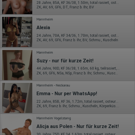
Wurden Werbebanner angeklickt?
28 Jahre, 85A, KF 36/38, 1.50m, total rasiert, osteuropäisch
Wohin ging der Besucher? Klickte er auf weitere Seiten des
ZK, AV, 69, GF6, DT, Franz b. Ihr, BV
Portals oder hat er sie komplett verlassen?
Wie lange blieb der Besucher?
Mannheim
Ort der Verarbeitung:
Alexia
Europäische Union & USA
24 Jahre, 70A, KF 34/36, 1.70m, total rasiert, osteuropäisch
Hotjar
ZK, AV, 69, GF6, Franz b. Ihr, BV, Schmu., Kuscheln
Wir nutzen Hotjar als Webanalysedient. Es wird verwendet, um
Mannheim
Daten über das Benutzerverhalten zu sammeln. Hotjar kann
auch im Rahmen von Umfragen und Feedbackfunktionen, die
Suzy - nur für kurze Zeit!
auf unserer Website eingebunden sind, von Ihnen bereitgestellte
Informationen verarbeiten.
44 Jahre, 90D, KF 36/38, 1.65m, 60 kg, teilrasiert, osteuropäisch
ZK, 69, GF6, NSa, NSp, Franz b. Ihr, Schmu., Kuscheln
Herausgeber:
Hotjar Limited, Malta
Mannheim - Neckarau
Erhobene Daten:
Emma - Nur per WhatsApp!
Datum und Uhrzeit des Besuchs
22 Jahre, 85B, KF 36, 1.72m, total rasiert, osteuropäisch
Gerätetyp
ZK, 69, Franz b. Ihr, Schmu., Kuscheln, Körperküs., FE
Geografischer Standort
IP-Adresse
Mannheim Vogelstang
Mausbewegungen
Besuchte Seiten
Alicja aus Polen - Nur für kurze Zeit!
Referrer URL
Bildschirmauflösung
30 Jahre, 75D, KF 34, 1.63m, total rasiert, osteuropäisch