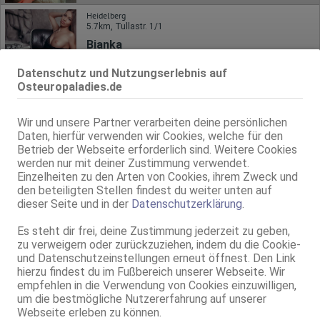
Heidelberg
5.7km, Tullastr. 1/1
Bianka
Agentur May
Datenschutz und Nutzungserlebnis auf
24 Jahre, 75C, KF 36, 1.70m, total rasiert, osteuropäisch
Osteuropaladies.de
ZK, 69, GF6, Franz b. Ihr, BV, Schmu., Kuscheln, Körperküs.
Live Sex Cam
Wir und unsere Partner verarbeiten deine persönlichen
tssandy
LIVE
Daten, hierfür verwenden wir Cookies, welche für den
Betrieb der Webseite erforderlich sind. Weitere Cookies
TS, 24 Jahre, D, mittel, 1,60m - 1,70m, 66-70kg, europäisch
Arabisch, Englisch
werden nur mit deiner Zustimmung verwendet.
Einzelheiten zu den Arten von Cookies, ihrem Zweck und
den beteiligten Stellen findest du weiter unten auf
Heidelberg
5.7km, Tullastr. 1/1
dieser Seite und in der
Datenschutzerklärung
.
Cataleya
Es steht dir frei, deine Zustimmung jederzeit zu geben,
Agentur May
zu verweigern oder zurückzuziehen, indem du die Cookie-
26 Jahre, 75B, KF 36, 1.65m, total rasiert, osteuropäisch
und Datenschutzeinstellungen erneut öffnest. Den Link
ZK, 69, Franz b. Ihr, BV, Schmu., Kuscheln, Körperküs., DSa
hierzu findest du im Fußbereich unserer Webseite. Wir
empfehlen in die Verwendung von Cookies einzuwilligen,
Heidelberg
um die bestmögliche Nutzererfahrung auf unserer
5.7km, Tullastr. 1/1
Webseite erleben zu können.
Neu! Nikole