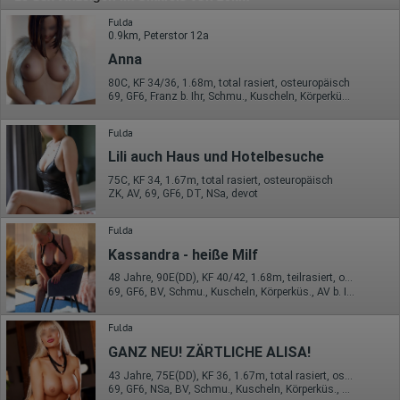
Fulda
0.9km, Peterstor 12a
Anna
80C, KF 34/36, 1.68m, total rasiert, osteuropäisch
69, GF6, Franz b. Ihr, Schmu., Kuscheln, Körperküs., DSa, DSp
Fulda
Lili auch Haus und Hotelbesuche
75C, KF 34, 1.67m, total rasiert, osteuropäisch
ZK, AV, 69, GF6, DT, NSa, devot
Fulda
Kassandra - heiße Milf
48 Jahre, 90E(DD), KF 40/42, 1.68m, teilrasiert, osteuropäisch
69, GF6, BV, Schmu., Kuscheln, Körperküs., AV b. Ihm, KBp
Fulda
GANZ NEU! ZÄRTLICHE ALISA!
43 Jahre, 75E(DD), KF 36, 1.67m, total rasiert, osteuropäisch
69, GF6, NSa, BV, Schmu., Kuscheln, Körperküs., DSa