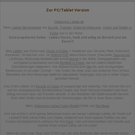
Welche Dateien wurden heruntergeladen?
Welche Videos angeschaut?
Zur PC/Tablet Version
Wurden Werbebanner angeklickt?
Wohin ging der Besucher? Klickte er auf weitere Seiten des
Osteuropa Ladies.de
Portals oder hat er sie komplett verlassen?
Mehr
Ladies Sex-Anzeigen
von
Escorts
,
Transen
,
Erotische Massage
,
Huren und Nutten in
Wie lange blieb der Besucher?
Fulda
und in der Nähe
Ort der Verarbeitung:
Osteuropäische Fulda - Ladies Huren, heiß und willig im Bordell und als
Escort!
Europäische Union & USA
Hotjar
Ladies
Osteuropa
Sexy
aus
,
Huren in Fulda
+ Hostessen aus Ukraine, Polen, Russland,
Rumänien, Tschechien uvm. Im
Rotlicht
Puff
besuchbare Huren, Eroscenter,
Saunaclub
,
Laufhaus, Wohnungs Bordelle oder privat
Escort
in der Nähe. Energiegeladen und
Wir nutzen Hotjar als Webanalysedient. Es wird verwendet, um
aufregend präsentieren sich die
Bordelle in Fulda
, die mit unterschiedlichen
Daten über das Benutzerverhalten zu sammeln. Hotjar kann
Dienstleistungen begeistern. Von leidenschaftlichem
Sex
bis zum einzigartigen
auch im Rahmen von Umfragen und Feedbackfunktionen, die
Rendezvous im privaten Zimmer – hier finden Sie alles, was das erotische Herz erfreut.
Besonders die Intim-Massage bietet ein besonderes Vergnügen, das sie in vollen Zügen
auf unserer Website eingebunden sind, von Ihnen bereitgestellte
genießen können.
Informationen verarbeiten.
Das Erotik-Lebens mit
Escorts in Fulda
ist ausgeprägt und vielseitig. Hier können Sie sich
Herausgeber:
auf ein unvergessliches Sinneserlebnis freuen, das Ihren Horizont erweitert und Ihren
Hotjar Limited, Malta
Alltag mit einer Spur von Prickeln versüßt. In den Bordellen der Stadt erwartet Sie eine
Welt voller Erotik und animalischer Verlockungen, die Sie in ihren Bann ziehen.
Erhobene Daten:
Mehr
Osteuropa-Ladies Fulda
Bordell
Erotik und
Sex-News
Datum und Uhrzeit des Besuchs
Und wer einfach nicht genug bekommen kann von seinen Lieblings-Ladies, der findet auf
Gerätetyp
LadiesSTARS intime Fotos und Videos, moderiert auf ihren eigenen Profilen von den
Geografischer Standort
Frauen höchstpersönlich, exklusiv für ihre
Fans
. Like und kommentiere ihre Inhalte und
komme ihnen virtuell näher als nie zuvor!
IP-Adresse
Mausbewegungen
Wenn du selbst das Zeug zum STAR hast, die volle Kontrolle über deine Inhalte haben