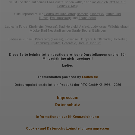
Besuchte Seiten
willst und dich mit deinen Fans austauschen willst, dann
melde dich jetzt an auf
Referrer URL
LadiesSTARS
!
Bildschirmauflösung
Osteuropaladies, ein
Ladies Rotlicht Portal
:
Bordelle
,
Escort
Sex
,
Huren und
Eindeutige Gerätekennung
Nutten
,
Erotikmassage
und
Transladies
Sprachinformationen
Gerätebestriebssystem
Ladies in
Fulda
,
Kirchheim (Hessen)
,
Bad Hersfeld
,
Alsfeld
,
Ludwigsau
,
Wächtersbach
,
Browser-Typ
Mücke
,
Bad Neustadt an der Saale
,
Bebra
,
Büdingen
Klicks
Domain-Name
Ladies in
Künzell
,
Petersberg (Hessen)
,
Eichenzell
,
Dipperz
,
Großenlüder
,
Hofbieber
,
Ebersburg
,
Neuhof
,
Hosenfeld
,
Bad Salzschlirf
Eindeutige Benutzerkennung
Antworten auf Umfragen
Diese Seite beinhaltet eindeutige erotische Darstellungen und ist für
Ort der Verarbeitung:
Minderjährige nicht geeignet!
Europäische Union
Ladies
Rechtliche Grundlage der Verarbeitung
Art. 6 Abs. 1 S. 1 lit. a DSGVO
Themenladies powered by
Ladies.de
Osteuropaladies.de ist ein Produkt der RTO GmbH © 1996 - 2026
Impressum
Datenschutz
Informationen zur KI-Kennzeichnung
Cookie- und Datenschutzeinstellungen anpassen