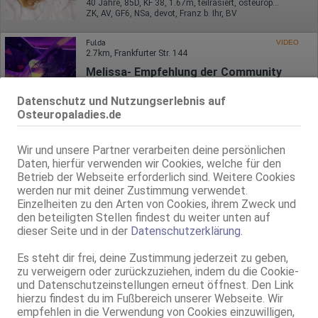
40 Jahre, 85D, KF 38, 1.67m, teilrasiert, osteuropäisch
ZK, AV, GF6, NSa, devot, Franz b. Ihr, BV
Fulda
VIDEO
2.7km, Frankfurter Str. 144
Melissa- Empfehlung der Community
23 Jahre, 75B, KF 34, 1.70m, total rasiert, osteuropäisch
Datenschutz und Nutzungserlebnis auf
ZK, 69, GF6, NSa, Franz b. Ihr, BV, Körperküs.
Osteuropaladies.de
Fulda
2.7km, Frankfurter Str. 144
Wir und unsere Partner verarbeiten deine persönlichen
Naturschönheit Claudia
Daten, hierfür verwenden wir Cookies, welche für den
Betrieb der Webseite erforderlich sind. Weitere Cookies
28 Jahre, 75B, KF 34/36, 1.70m, total rasiert, osteuropäisch
ZK, 69, GF6, NSa, Franz b. Ihr, BV, Schmu., Kuscheln
werden nur mit deiner Zustimmung verwendet.
Einzelheiten zu den Arten von Cookies, ihrem Zweck und
den beteiligten Stellen findest du weiter unten auf
Fulda
VIDEO
2.7km, Frankfurter Str. 144
dieser Seite und in der
Datenschutzerklärung
.
Mistress Mel
Es steht dir frei, deine Zustimmung jederzeit zu geben,
23 Jahre, 75B, 1.70m, total rasiert, osteuropäisch
zu verweigern oder zurückzuziehen, indem du die Cookie-
NSa, dominant, AV b. Ihm, RS, Nylon
und Datenschutzeinstellungen erneut öffnest. Den Link
hierzu findest du im Fußbereich unserer Webseite. Wir
empfehlen in die Verwendung von Cookies einzuwilligen,