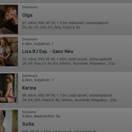
Wohin ging der Besucher? Klickte er auf weitere Seiten des Portals
oder hat er sie komplett verlassen?
Dortmund
Wie lange blieb der Besucher?
Olga
Ort der Verarbeitung:
Europäische Union & USA
52 Jahre, 90B, KF 38, 1.65m, teilrasiert, osteuropäisch
ZK, AV, 69, GF6, DT, NSa, Franz b. Ihr
Hotjar
Dortmund
Wir nutzen Hotjar als Webanalysedient. Es wird verwendet, um Daten
6.0km, Gutjahrstr. 7
über das Benutzerverhalten zu sammeln. Hotjar kann auch im Rahmen
von Umfragen und Feedbackfunktionen, die auf unserer Website
Lisa BJ Exp. - Ganz Neu
eingebunden sind, von Ihnen bereitgestellte Informationen verarbeiten.
32 Jahre, 85D, KF 40, 1.60m, total rasiert, osteuropäisch
ZK, 69, Franz b. Ihr, BV, Schmu., Kuscheln, Körperküs., DSa
Herausgeber:
Hotjar Limited, Malta
Dortmund
Erhobene Daten:
6.0km, Gutjahrstr. 7
Datum und Uhrzeit des Besuchs
Karina
Gerätetyp
38 Jahre, 80D, KF 38, 1.73m, total rasiert, osteuropäisch
Geografischer Standort
ZK, 69, GF6, Franz b. Ihr, Schmu., Kuscheln, Körperküs., DSa
IP-Adresse
Mausbewegungen
Besuchte Seiten
Schwerte
Referrer URL
9.5km, Reichshofstr. 9a
Bildschirmauflösung
Sofia
Eindeutige Gerätekennung
Sprachinformationen
85B, KF 36, 1.65m, total rasiert, osteuropäisch