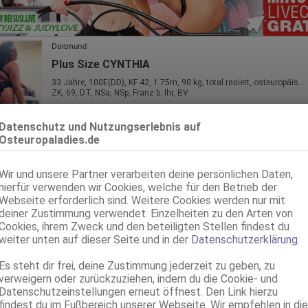
Dortmund
Plus Size CYNTHIA
33 Jahre, 100E(DD), KF 42, 1.75m, 90 kg, total rasiert, osteuropäisch
ZK, 69, DT, NSa, NSp, Franz b. Ihr, BV
Dortmund Körne
Datenschutz und Nutzungserlebnis auf
1.9km, Hannöversche Str. 18
Osteuropaladies.de
Alicia
24 Jahre, 75B, KF 36, 1.60m, total rasiert, osteuropäisch
Wir und unsere Partner verarbeiten deine persönlichen Daten,
ZK, AV, 69, GF6, NSa, Franz b. Ihr, BV
hierfür verwenden wir Cookies, welche für den Betrieb der
Webseite erforderlich sind. Weitere Cookies werden nur mit
Dortmund
deiner Zustimmung verwendet. Einzelheiten zu den Arten von
1.9km, Hannöversche Str. 18
Cookies, ihrem Zweck und den beteiligten Stellen findest du
Keline Vicky 150 cm
weiter unten auf dieser Seite und in der
Datenschutzerklärung
.
30 Jahre, 80B, KF 36/38, 1.50m, total rasiert, osteuropäisch
69, GF6, DT, Franz b. Ihr, BV, Schmu., Kuscheln, Körperküs.
Es steht dir frei, deine Zustimmung jederzeit zu geben, zu
verweigern oder zurückzuziehen, indem du die Cookie- und
Datenschutzeinstellungen erneut öffnest. Den Link hierzu
Dortmund
2.1km, Körner Hellweg 81
findest du im Fußbereich unserer Webseite. Wir empfehlen in die