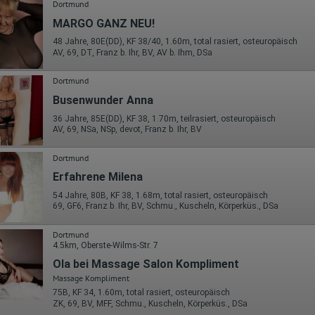
Die erzeugten Informationen über die Benutzung unserer Webseiten
Dortmund
sowie die von dem Browser übermittelte IP-Adresse werden übertragen
MARGO GANZ NEU!
und gespeichert. Dabei können aus den verarbeiteten Daten pseudonym
Nutzungsprofile der Nutzer erstellt werden. Diese Informationen wird
48 Jahre, 80E(DD), KF 38/40, 1.60m, total rasiert, osteuropäisch
Google gegebenenfalls auch an Dritte übertragen, sofern dies gesetzlich
AV, 69, DT, Franz b. Ihr, BV, AV b. Ihm, DSa
vorgeschrieben wird oder, soweit Dritte diese Daten im Auftrag von
Google verarbeiten. Die IP-Adresse der Nutzer wird von Google innerhalb
von Mitgliedstaaten der Europäischen Union oder in anderen
Dortmund
Vertragsstaaten des Abkommens über den Europäischen
Busenwunder Anna
Wirtschaftsraum gekürzt, dies bedeutet, dass alle Daten anonym
erhoben werden. Nur in Ausnahmefällen wird die volle IP-Adresse an
36 Jahre, 85E(DD), KF 38, 1.70m, teilrasiert, osteuropäisch
einen Server von Google in den USA übertragen und dort gekürzt. Die von
AV, 69, NSa, NSp, devot, Franz b. Ihr, BV
dem Browser des Nutzers übermittelte IP-Adresse wird nicht mit andere
Daten von Google zusammengeführt.
Dortmund
Erhobene Informationen zum Besucherverhalten sind folgende:
Erfahrene Milena
Herkunft (Land und Stadt)
54 Jahre, 80B, KF 38, 1.68m, total rasiert, osteuropäisch
Sprache
69, GF6, Franz b. Ihr, BV, Schmu., Kuscheln, Körperküs., DSa
Betriebssystem
Gerät (PC, Tablet-PC oder Smartphone)
Dortmund
Browser und alle verwendeten Add-ons
4.5km, Oberste-Wilms-Str. 7
Auflösung des Computers
Besucherquelle (Facebook, Suchmaschine oder verweisende
Ola bei Massage Salon Kompliment
Webseite)
Massage Kompliment
Welche Dateien wurden heruntergeladen?
Welche Videos angeschaut?
75B, KF 34, 1.60m, total rasiert, osteuropäisch
Wurden Werbebanner angeklickt?
ZK, 69, BV, MFF, Schmu., Kuscheln, Körperküs., DSa