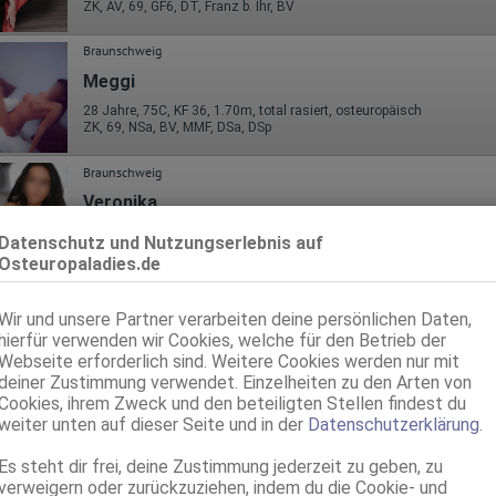
ZK, AV, 69, GF6, DT, Franz b. Ihr, BV
Braunschweig
Meggi
28 Jahre, 75C, KF 36, 1.70m, total rasiert, osteuropäisch
ZK, 69, NSa, BV, MMF, DSa, DSp
Braunschweig
Veronika
22 Jahre, 75B, KF 34, 1.55m, 45 kg, total rasiert, osteuropäisch
Datenschutz und Nutzungserlebnis auf
ZK, 69, Franz b. Ihr, BV, Schmu., Kuscheln, Körperküs., DSp
Osteuropaladies.de
Braunschweig
0.7km, Rebenring 18
Wir und unsere Partner verarbeiten deine persönlichen Daten,
1 Mal! MASCHA - Super Service! 100% Original
hierfür verwenden wir Cookies, welche für den Betrieb der
Webseite erforderlich sind. Weitere Cookies werden nur mit
35 Jahre, 75B, KF 34, 1.64m, 50 kg, total rasiert, osteuropäisch
deiner Zustimmung verwendet. Einzelheiten zu den Arten von
ZK, AV, 69, GF6, Franz b. Ihr, BV, Schmu., Kuscheln
Cookies, ihrem Zweck und den beteiligten Stellen findest du
weiter unten auf dieser Seite und in der
Datenschutzerklärung
.
Braunschweig
0.7km, Rebenring 18
Es steht dir frei, deine Zustimmung jederzeit zu geben, zu
Mishell
verweigern oder zurückzuziehen, indem du die Cookie- und