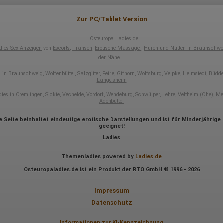
Welche Videos angeschaut?
Wurden Werbebanner angeklickt?
Wohin ging der Besucher? Klickte er auf weitere Seiten des Portals
Zur PC/Tablet Version
oder hat er sie komplett verlassen?
Wie lange blieb der Besucher?
Osteuropa Ladies.de
Ort der Verarbeitung:
dies Sex-Anzeigen
von
Escorts
,
Transen
,
Erotische Massage
,
Huren und Nutten in Braunschwe
Europäische Union & USA
der Nähe
Hotjar
s in
Braunschweig
,
Wolfenbüttel
,
Salzgitter
,
Peine
,
Gifhorn
,
Wolfsburg
,
Velpke
,
Helmstedt
,
Büdde
Langelsheim
Wir nutzen Hotjar als Webanalysedient. Es wird verwendet, um Daten
dies in
Cremlingen
,
Sickte
,
Vechelde
,
Vordorf
,
Wendeburg
,
Schwülper
,
Lehre
,
Veltheim (Ohe)
,
Me
über das Benutzerverhalten zu sammeln. Hotjar kann auch im Rahmen
Adenbüttel
von Umfragen und Feedbackfunktionen, die auf unserer Website
eingebunden sind, von Ihnen bereitgestellte Informationen verarbeiten.
e Seite beinhaltet eindeutige erotische Darstellungen und ist für Minderjährige 
Herausgeber:
geeignet!
Hotjar Limited, Malta
Ladies
Erhobene Daten:
Themenladies powered by
Ladies.de
Datum und Uhrzeit des Besuchs
Osteuropaladies.de ist ein Produkt der RTO GmbH © 1996 - 2026
Gerätetyp
Geografischer Standort
IP-Adresse
Impressum
Mausbewegungen
Datenschutz
Besuchte Seiten
Referrer URL
Bildschirmauflösung
Informationen zur KI-Kennzeichnung