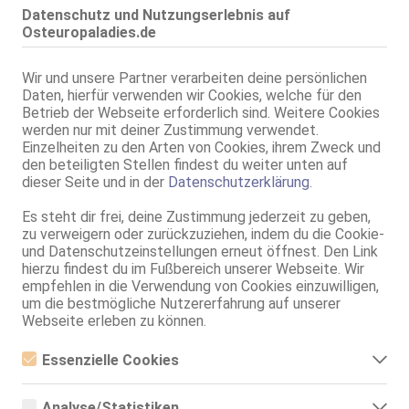
Datenschutz und Nutzungserlebnis auf
Genaue Informationen zu den Einstellungen erhältst du bei deinem
Osteuropaladies.de
Geräte- oder Softwarehersteller.
Wir und unsere Partner verarbeiten deine persönlichen
Daten, hierfür verwenden wir Cookies, welche für den
Betrieb der Webseite erforderlich sind. Weitere Cookies
werden nur mit deiner Zustimmung verwendet.
Einzelheiten zu den Arten von Cookies, ihrem Zweck und
den beteiligten Stellen findest du weiter unten auf
dieser Seite und in der
Datenschutzerklärung
.
Es steht dir frei, deine Zustimmung jederzeit zu geben,
zu verweigern oder zurückzuziehen, indem du die Cookie-
und Datenschutzeinstellungen erneut öffnest. Den Link
Alternativ kannst du eine PLZ, Stadt oder Region
hierzu findest du im Fußbereich unserer Webseite. Wir
empfehlen in die Verwendung von Cookies einzuwilligen,
eingeben
um die bestmögliche Nutzererfahrung auf unserer
Webseite erleben zu können.
Essenzielle Cookies
suchen
Essenzielle Cookies sind alle notwendigen Cookies, die für den
Betrieb der Webseite notwendig sind, indem Grundfunktionen
Analyse/Statistiken