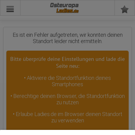
Osteuropa
Es ist ein Fehler aufgetreten, wir konnten deinen
Standort leider nicht ermitteln.
Bitte überprüfe deine Einstellungen und lade die
Seite neu:
• Aktiviere die Standortfunktion deines
Smartphones
• Berechtige deinen Browser, die Standortfunktion
zu nutzen
• Erlaube Ladies.de im Browser deinen Standort
zu verwenden